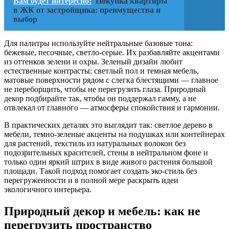
Вам будет интересно:
Покупка квартиры
в ЖК от застройщика: преимущества и
выбор
Для палитры используйте нейтральные базовые тона:
бежевые, песочные, светло-серые. Их разбавляйте акцентами
из оттенков зелени и охры. Зеленый дизайн любит
естественные контрасты: светлый пол и темная мебель,
матовые поверхности рядом с слегка блестящими — главное
не переборщить, чтобы не перегрузить глаза. Природный
декор подбирайте так, чтобы он поддержал гамму, а не
отвлекал от главного — атмосферы спокойствия и гармонии.
В практических деталях это выглядит так: светлое дерево в
мебели, темно-зеленые акценты на подушках или контейнерах
для растений, текстиль из натуральных волокон без
подозрительных красителей, стены в нейтральном фоне и
только один яркий штрих в виде живого растения большой
площади. Такой подход помогает создать эко-стиль без
перегруженности и в полной мере раскрыть идеи
экологичного интерьера.
Природный декор и мебель: как не
перегрузить пространство