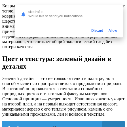
Ковры и текстиль из льна, хлопка или шерсти не только звучат
тепло, но и работают как регуляторы микроклимата. Льняной
skedraft.ru
коврик добавляет текстурности и прохлады летом, а
Would like to send you notifications
шерстяной — уютной теплоте зимой. Важно обращать
внимание на сертификации и отсутствие синтетических
Discard
Allow
примесей в наполнителях. Хорошим вариантом являются
изделия из переработанных или вторично переработанных
материалов, что снижает общий экологический след без
потери качества.
Цвет и текстура: зеленый дизайн в
деталях
Зеленый дизайн — это не только оттенки в палитре, но и
способ мыслить о пространстве как о продолжении природы.
В гостиной он проявляется в сочетании спокойных
природных цветов и тактильной фактуры материалов.
Основной принцип — умеренность. Излишняя яркость уходит
на второй план, а на первый выходит естественная красота
материалов: дерево с его теплым рисунком, камень с его
уникальными прожилками, лен и войлок в текстиле.