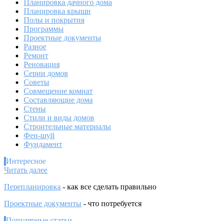
Планировка дачного дома
Планировка крыши
Полы и покрытия
Программы
Проектные документы
Разное
Ремонт
Реновация
Серии домов
Советы
Совмещение комнат
Составляющие дома
Стены
Стили и виды домов
Строительные материалы
Фен-шуй
Фундамент
Интересное
:
Читать далее
Экологичный
Перепланировка
- как все сделать правильно
дизайн
гостиной:
Проектные документы
- что потребуется
как
превратить
Популярные статьи