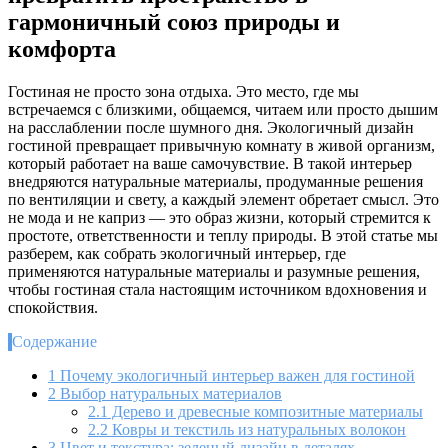
гармоничный союз природы и
комфорта
Гостиная не просто зона отдыха. Это место, где мы
встречаемся с близкими, общаемся, читаем или просто дышим
на расслаблении после шумного дня. Экологичный дизайн
гостиной превращает привычную комнату в живой организм,
который работает на ваше самочувствие. В такой интерьер
внедряются натуральные материалы, продуманные решения
по вентиляции и свету, а каждый элемент обретает смысл. Это
не мода и не каприз — это образ жизни, который стремится к
простоте, ответственности и теплу природы. В этой статье мы
разберем, как собрать экологичный интерьер, где
применяются натуральные материалы и разумные решения,
чтобы гостиная стала настоящим источником вдохновения и
спокойствия.
Содержание
1
Почему экологичный интерьер важен для гостиной
2
Выбор натуральных материалов
2.1
Дерево и древесные композитные материалы
2.2
Ковры и текстиль из натуральных волокон
3
Цвет и текстура: зеленый дизайн в деталях