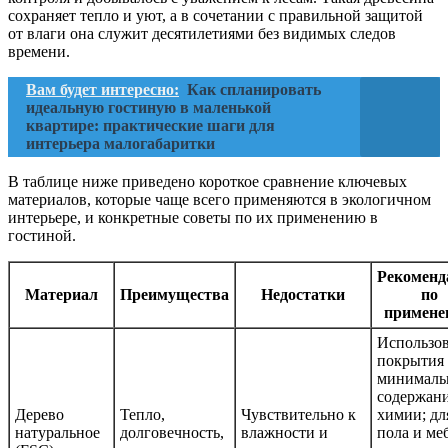
сохраняет тепло и уют, а в сочетании с правильной защитой
от влаги она служит десятилетиями без видимых следов
времени.
Вам будет интересно:
Как спланировать
идеальную гостиную в маленькой
квартире: практические шаги для
интерьера малогабаритки
В таблице ниже приведено короткое сравнение ключевых
материалов, которые чаще всего применяются в экологичном
интерьере, и конкретные советы по их применению в
гостиной.
Рекоменд
Материал
Преимущества
Недостатки
по
примене
Использов
покрытия 
минимал
содержан
Дерево
Тепло,
Чувствительно к
химии; дл
натуральное
долговечность,
влажности и
пола и ме