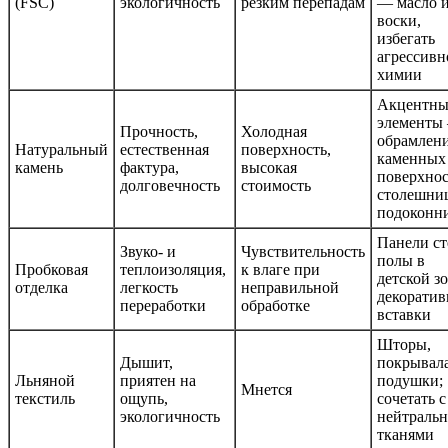
(FSC)
экологичность
резким перепадам
— масло 
воски,
избегать
агрессивн
химии
Акцентны
элементы
Прочность,
Холодная
обрамлен
Натуральный
естественная
поверхность,
каменных
камень
фактура,
высокая
поверхнос
долговечность
стоимость
столешни
подоконн
Панели ст
Звуко- и
Чувствительность
полы в
Пробковая
теплоизоляция,
к влаге при
детской зо
отделка
легкость
неправильной
декорати
переработки
обработке
вставки
Шторы,
Дышит,
покрывала
Льняной
приятен на
подушки;
Мнется
текстиль
ощупь,
сочетать с
экологичность
нейтраль
тканями