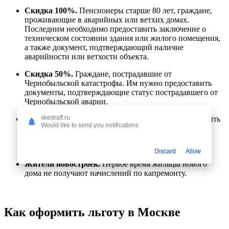
Скидка 100%.
Пенсионеры старше 80 лет, граждане,
проживающие в аварийных или ветхих домах.
Последним необходимо предоставить заключение о
техническом состоянии здания или жилого помещения,
а также документ, подтверждающий наличие
аварийности или ветхости объекта.
Скидка 50%.
Граждане, пострадавшие от
Чернобыльской катастрофы. Им нужно предоставить
документы, подтверждающие статус пострадавшего от
Чернобыльской аварии.
skedraft.ru
Семьи с низким уровнем дохода.
Нужно предоставить
Would like to send you notifications
документы, подтверждающие сложное финансовое
положение семьи. Размер льготы будет зависеть от
уровня доходов семьи.
Discard
Allow
Жители новостроек.
Первое время жильцы нового
дома не получают начислений по капремонту.
Как оформить льготу в Москве