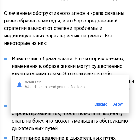
С лечением обструктивного апноэ и храпа связаны
разнообразные методы, и выбор определенной
стратегии зависит от степени проблемы и
индивидуальных характеристик пациента. Вот
некоторые из них:
Изменение образа жизни: В некоторых случаях,
изменения в образе жизни могут существенно
улучшить симптомы. Это включает в себя
снижение веса, избегание употребления алкоголя и
skedraft.ru
Would like to send you notifications
седативных средств перед сном, упражнения для
мышц горла и языка.
Discard
Allow
Позиционные устройства: Эти устройства
спроектированы так, чтобы помогать пациенту
спать на боку, что может уменьшить обструкцию
дыхательных путей.
Позитивное давление в дыхательных путях