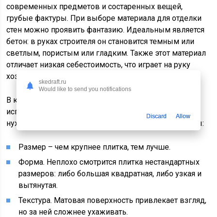
современных предметов и состаренных вещей,
грубые фактуры. При выборе материала для отделки
стен можно проявить фантазию. Идеальным является
бетон: в руках строителя он становится темным или
светлым, пористым или гладким. Также этот материал
отличает низкая себестоимость, что играет на руку
хозяевам.
skedraft.ru
Would like to send you notifications
В качестве альтернативы в ванной можно
использовать керамическую плитку. При ее выборе
Discard
Allow
нужно обращать внимание на следующие параметры:
Размер – чем крупнее плитка, тем лучше.
Форма. Неплохо смотрится плитка нестандартных
размеров: либо большая квадратная, либо узкая и
вытянутая.
Текстура. Матовая поверхность привлекает взгляд,
но за ней сложнее ухаживать.