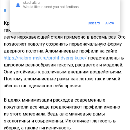
материалов, комбинировать их;
skedraft.ru
Would like to send you notifications
устойчивы к перепадам влаги и температур.
Кроме того, к числу эксплуатационных достоинств
Discard
Allow
таких профилей относят небольшой вес. Алюминий
легче нержавеющей стали примерно в восемь раз. Это
позволяет подолгу сохранять первоначальную форму
дверного полотна. Алюминиевые профили на сайте
https://rialpro-msk.ru/profil-dverej-kupe/
представлены в
широком разнообразии текстур, расцветок и моделей.
Они устойчивы к различным внешним воздействиям.
Поэтому алюминиевые рамы как летом, так и зимой
абсолютно одинаково себя проявят.
В целях минимизации расходов современные
покупатели все чаще предпочитают профили именно
из этого материала. Ведь алюминиевые рамы
экологичны и современны. Их отличает легкость в
уборке, а также гигиеничность.