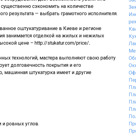
 существенно сэкономить на количестве
Зе
ого результата — выбрать грамотного исполнителя.
Ин
ре
ванное оштукатуривание в Киеве и регионе
Кв
ания занимается отделкой на жилых и нежилых
Ку
окой цене – http://stukatur.com/price/
.
Ла
Ме
ных технологий, мастера выполняют свою работу
Об
ирует долговечность покрытия и его
Ок
, машинная штукатурка имеет и другие
Оф
Пе
Пл
Пл
Пл
Пл
По
 и ровных углов.
Пр
Пр