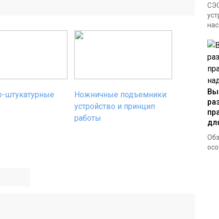
СЭС
уст
нас
Вы
о-штукатурные
Ножничные подъемники:
ра
устройство и принцип
пр
работы
дл
Обз
осо