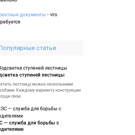
машинным
способом
оектные документы
- что
по
требуется
приемлемым
ценам
Популярные статьи
дсветка ступеней лестницы
етить лестницу можно несколькими
собами. Каждому варианту конструкции
сущи свои...
С — служба для борьбы с
едителями