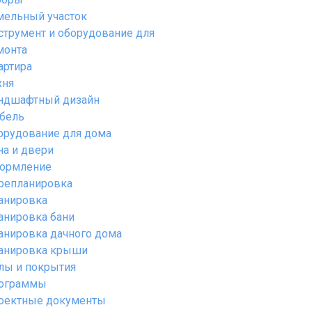
мельный участок
струмент и оборудование для
монта
артира
хня
ндшафтный дизайн
бель
орудование для дома
на и двери
ормление
репланировка
анировка
анировка бани
анировка дачного дома
анировка крыши
лы и покрытия
ограммы
оектные документы