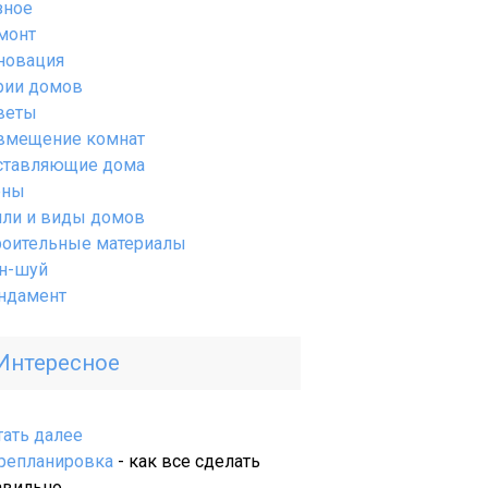
зное
монт
новация
рии домов
веты
вмещение комнат
ставляющие дома
ены
или и виды домов
роительные материалы
н-шуй
ндамент
Интересное
:
тать далее
Штукатурные
репланировка
- как все сделать
работы
авильно