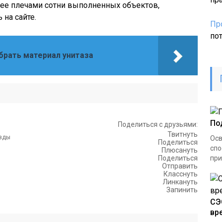
 ее плечами сотни выполненных объектов,
на сайте.
Пр
по
брать материал унитаза
По
Поделиться с друзьями:
Твитнуть
Осв
Поделиться
спо
Плюсануть
Поделиться
при
Отправить
Класснуть
Линкануть
Запинить
СЭ
вр