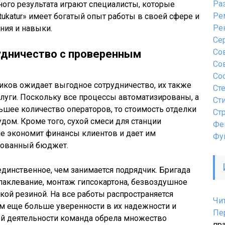
Ра
ого результата играют специалисты, которые
Ре
ukatur» имеет богатый опыт работы в своей сфере и
Ре
ния и навыки.
Се
Со
удничество с проверенным
Со
Со
зчиков ожидает выгодное сотрудничество, их также
Ст
луги. Поскольку все процессы автоматизированы, а
Ст
ьшее количество операторов, то стоимость отделки
Ст
дом. Кроме того, сухой смеси для станции
Фе
ше экономит финансы клиентов и дает им
Фу
рованный бюджет.
динственное, чем занимается подрядчик. Бригада
паклевание, монтаж гипсокартона, безвоздушное
ой резиной. На все работы распространяется
Чи
кам еще больше уверенности в их надежности и
Пе
ей деятельности команда обрела множество
пр