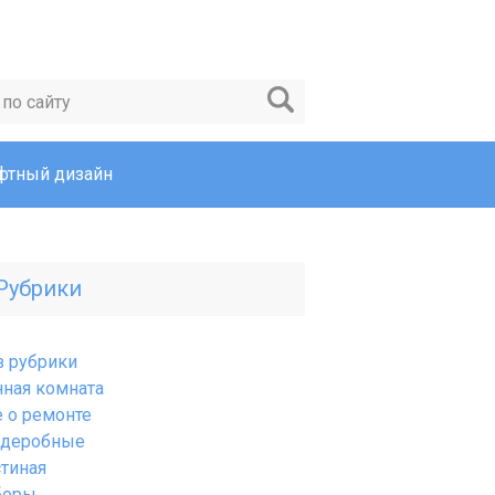
тный дизайн
Рубрики
з рубрики
нная комната
е о ремонте
рдеробные
стиная
боры