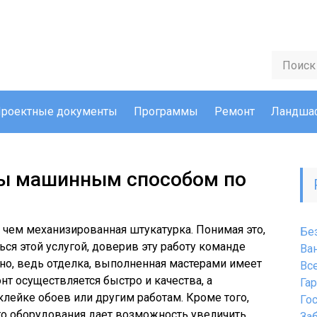
роектные документы
Программы
Ремонт
Ландшаф
ы машинным способом по
 чем механизированная штукатурка. Понимая это,
Бе
я этой услугой, доверив эту работу команде
Ва
но, ведь отделка, выполненная мастерами имеет
Вс
нт осуществляется быстро и качества, а
Га
клейке обоев или другим работам. Кроме того,
Го
о оборудования дает возможность увеличить
За