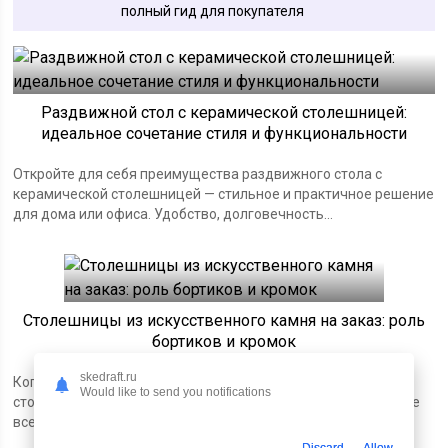
полный гид для покупателя
Раздвижной стол с керамической столешницей:
идеальное сочетание стиля и функциональности
Откройте для себя преимущества раздвижного стола с
керамической столешницей — стильное и практичное решение
для дома или офиса. Удобство, долговечность...
Столешницы из искусственного камня на заказ: роль
бортиков и кромок
skedraft.ru
Когда Вы будете для своей ванной или кухни заказывать
Would like to send you notifications
столешницу из искусственного камня, производитель скорее
всего спросит Вас про необходимость...
Discard
Allow