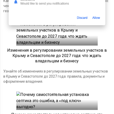
Как избежать ошибок при покупке участка под строительство:
Would like to send you notifications
чек-лист документов, проверка целевого назначения,
геология и коммуникации, оформление.
Discard
Allow
Изменения в регулировании земельных участков в
Крыму и Севастополе до 2027 года: что ждать
владельцам и бизнесу
Узнайте об изменениях в регулировании земельных участков
в Крыму и Севастополе до 2027 года: правила, документы и
оформление владения.