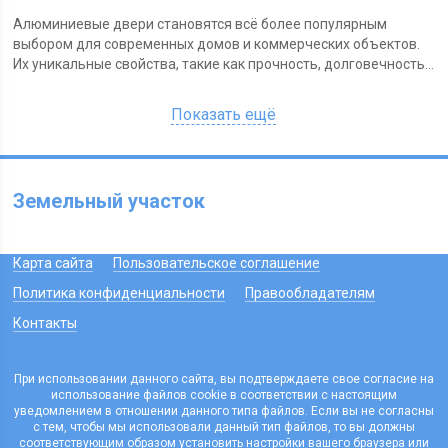
Алюминиевые двери становятся всё более популярным
выбором для современных домов и коммерческих объектов.
Их уникальные свойства, такие как прочность, долговечность...
Показать ещё
Земельный участок
Карта сайта
Пользовательское соглашение
Политика конфиденциальности
Правообладателям
Контакты
При использовании данного сайта, вы подтверждаете свое согласие на
использование файлов cookie в соответствии с настоящим
уведомлением в отношении данного типа файлов. Если вы не согласны
с тем, чтобы мы использовали данный тип файлов, то вы должны
соответствующим образом установить настройки вашего браузера или