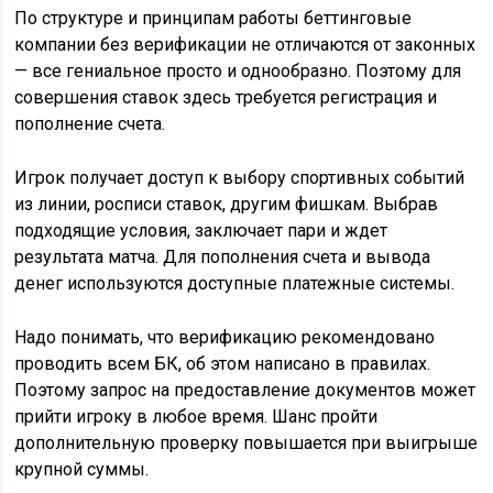
По структуре и принципам работы беттинговые
компании без верификации не отличаются от законных
— все гениальное просто и однообразно. Поэтому для
совершения ставок здесь требуется регистрация и
пополнение счета.
Игрок получает доступ к выбору спортивных событий
из линии, росписи ставок, другим фишкам. Выбрав
подходящие условия, заключает пари и ждет
результата матча. Для пополнения счета и вывода
денег используются доступные платежные системы.
Надо понимать, что верификацию рекомендовано
проводить всем БК, об этом написано в правилах.
Поэтому запрос на предоставление документов может
прийти игроку в любое время. Шанс пройти
дополнительную проверку повышается при выигрыше
крупной суммы.