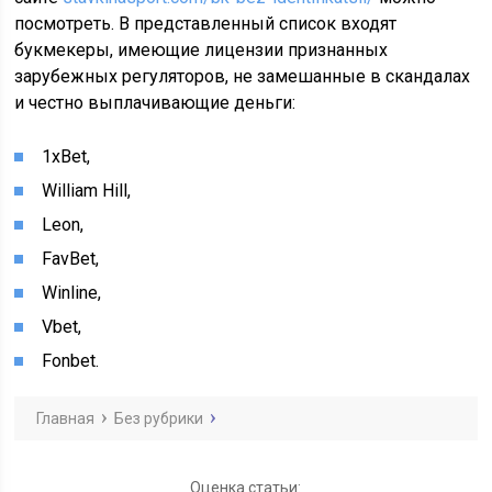
посмотреть. В представленный список входят
букмекеры, имеющие лицензии признанных
зарубежных регуляторов, не замешанные в скандалах
и честно выплачивающие деньги:
1xBet,
William Hill,
Leon,
FavBet,
Winline,
Vbet,
Fonbet.
Главная
Без рубрики
Оценка статьи: