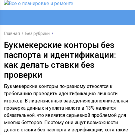
Главная
Без рубрики
Букмекерские конторы без
паспорта и идентификации:
как делать ставки без
проверки
Букмекерские конторы по-разному относятся к
требованию проводить идентификацию личности
игроков. В лицензионных заведениях дополнительная
проверка данных и уплата налога в 13% является
обязательной, что является серьезной проблемой для
многих бетторов. Поэтому они ищут возможности
делать ставки без паспорта и верификации, хотя такие