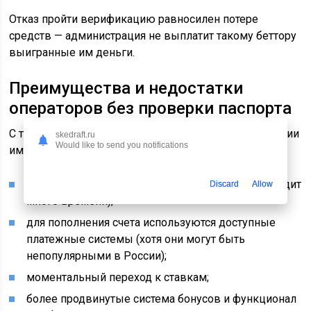
Отказ пройти верификацию равносилен потере
средств — администрация не выплатит такому беттору
выигранные им деньги.
Преимущества и недостатки
операторов без проверки паспорта
С точки зрения удобства площадки без идентификации
skedraft.ru
Would like to send you notifications
имеют ряд преимуществ:
регистрация в один клик или по телефону (не уходит
Discard
Allow
много времени);
для пополнения счета используются доступные
платежные системы (хотя они могут быть
непопулярными в России);
моментальный переход к ставкам;
более продвинутые система бонусов и функционал