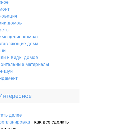
зное
монт
новация
рии домов
веты
вмещение комнат
ставляющие дома
ены
или и виды домов
роительные материалы
н-шуй
ндамент
Интересное
:
тать далее
Элитная
репланировка
- как все сделать
недвижимость
авильно