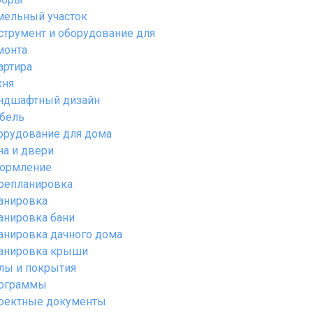
мельный участок
струмент и оборудование для
монта
артира
хня
ндшафтный дизайн
бель
орудование для дома
на и двери
ормление
репланировка
анировка
анировка бани
анировка дачного дома
анировка крыши
лы и покрытия
ограммы
оектные документы