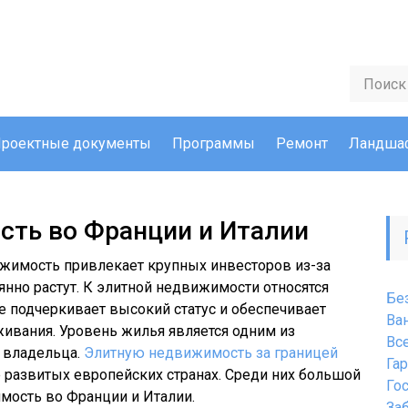
роектные документы
Программы
Ремонт
Ландшаф
сть во Франции и Италии
жимость привлекает крупных инвесторов из-за
оянно растут. К элитной недвижимости относятся
Бе
ье подчеркивает высокий статус и обеспечивает
Ва
ивания. Уровень жилья является одним из
Вс
 владельца.
Элитную недвижимость за границей
Га
 развитых европейских странах. Среди них большой
Го
мость во Франции и Италии.
За