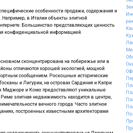
Зе
специфические особенности продажи, содержания и
Ин
 Например, в Италии объекты элитной
ре
нтернете. Большинство представляющих ценность
Кв
ая конфиденциальной информацией.
Ку
Ла
Ме
Об
основном сконцентрирована на побережье или в
Ок
районы отличаются хорошей экологией, мощной
Оф
спортным сообщением. Роскошные исторические
Пе
сканы и Лигурии, на островах Сардиния и Капри.
Пл
х Маджоре и Комо предоставляют уникальные
Пл
 Риме элитная недвижимость находится в центре,
Пл
имечательности вечного города. Часто элитное
Пл
даниях, построенных известными архитекторами
По
Пр
Пр
ная недвижимость сконцентрирована на Лазурном