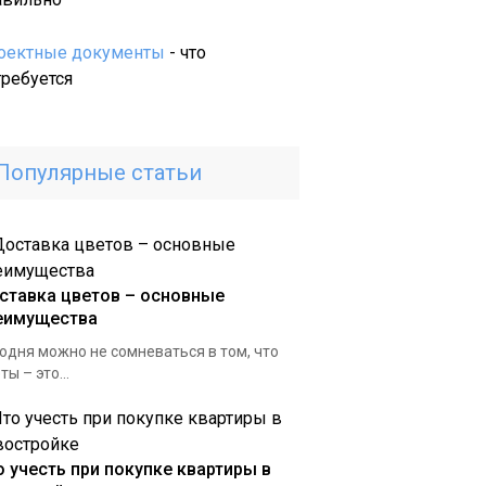
во
Франции
оектные документы
- что
и
требуется
Италии
Популярные статьи
ставка цветов – основные
еимущества
одня можно не сомневаться в том, что
ты – это...
о учесть при покупке квартиры в