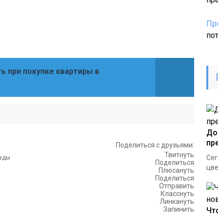
Пр
по
ть при покупке квартиры в
До
пр
Поделиться с друзьями:
Твитнуть
Сег
Поделиться
цве
Плюсануть
Поделиться
Отправить
Класснуть
Линкануть
Запинить
Чт