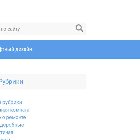
тный дизайн
Рубрики
з рубрики
нная комната
е о ремонте
рдеробные
стиная
боры