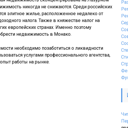
Ра
вижимость никогда не снижаются. Среди российских
Ре
тся элитное жилье, расположенное недалеко от
Ре
оходного налога. Также в княжестве налог на
Се
угих европейских странах. Именно поэтому
Со
обрести недвижимость в Монако.
Со
Со
мости необходимо позаботиться о ликвидности
Ст
льзоваться услугами профессионального агентства,
Ст
опыт работы на рынке.
Ст
Фе
Фу
Чи
Пе
пр