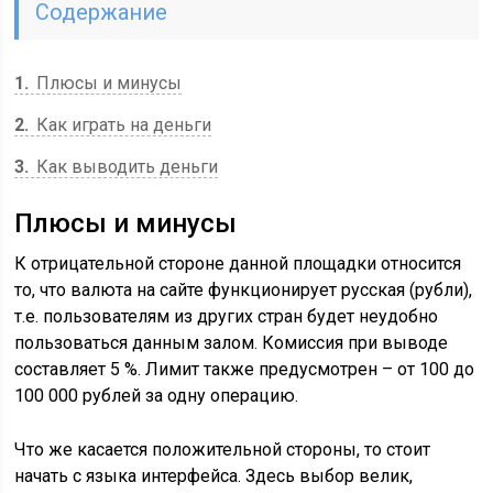
Содержание
1
Плюсы и минусы
2
Как играть на деньги
3
Как выводить деньги
Плюсы и минусы
К отрицательной стороне данной площадки относится
то, что валюта на сайте функционирует русская (рубли),
т.е. пользователям из других стран будет неудобно
пользоваться данным залом. Комиссия при выводе
составляет 5 %. Лимит также предусмотрен – от 100 до
100 000 рублей за одну операцию.
Что же касается положительной стороны, то стоит
начать с языка интерфейса. Здесь выбор велик,