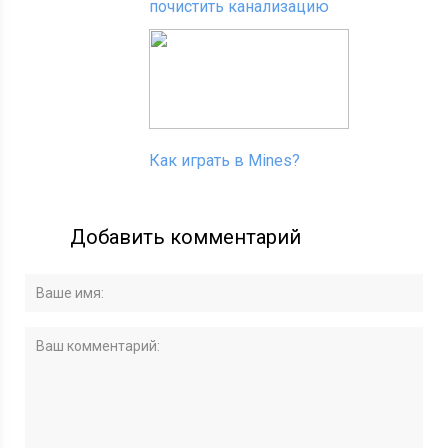
почистить канализацию
Как играть в Mines?
Добавить комментарий