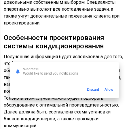
довольными собственным выбором. Специалисты
оперативно выполнят все поставленные задачи, а
также учтут дополнительные пожелания клиента при
проектировании.
Особенности проектирования
системы кондиционирования
Полученная информация будет использована для того,
чтобы рассчитать оптимальную мощность
skedraft.ru
оборудования. Для этого также должны быть учтены
Would like to send you notifications
такие аспекты, как климатические условия в регионе,
наличие теплогенерирующей техники, включая
Discard
Allow
компьютеры или микроволновые печи на объекте.
Только в этом случае можно будет подобрать
оборудование с оптимальной производительностью.
Далее должна быть составлена схема установки
блоков кондиционеров, а также прокладки
коммуникаций.