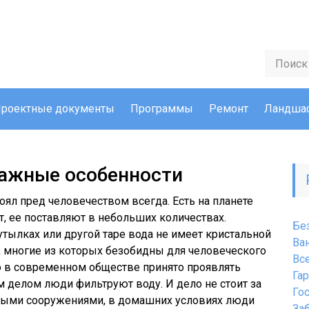
роектные документы
Программы
Ремонт
Ландшаф
важные особенности
ял пред человечеством всегда. Есть на планете
ет, ее поставляют в небольших количествах.
Бе
утылках или другой таре вода не имеет кристальной
Ва
, многие из которых безобидны для человеческого
Вс
о в современном обществе принято проявлять
Га
м делом люди фильтруют воду. И дело не стоит за
Го
ми сооружениями, в домашних условиях люди
За