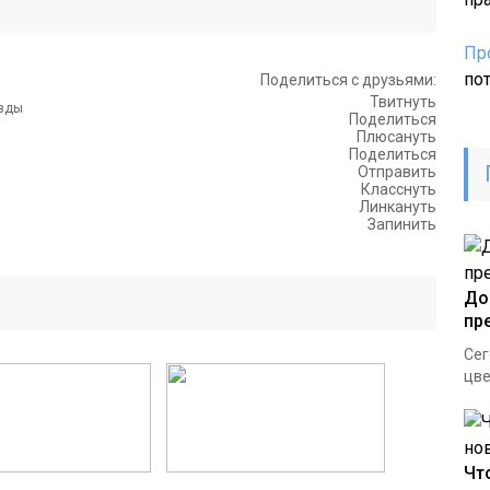
Пр
по
Поделиться с друзьями:
Твитнуть
Поделиться
Плюсануть
Поделиться
Отправить
Класснуть
Линкануть
Запинить
До
пр
Сег
цве
Чт