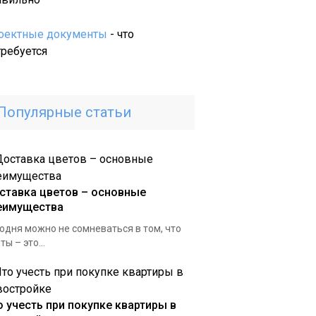
и
ее
оектные документы
- что
важные
требуется
особенности
Популярные статьи
ставка цветов – основные
еимущества
одня можно не сомневаться в том, что
ты – это...
о учесть при покупке квартиры в