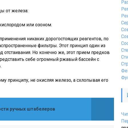
Ра
Ре
ы от железа:
Ре
Се
кислородом или озоном.
Со
Со
 применения никаких дорогостоящих реагентов, по
Со
распространенные фильтры. Этот принцип один из
Ст
д отстаивания. Но конечно же, этот прием предков
Ст
редставить себе огромный ржавый бассейн с
Ст
.
Фе
Фу
му принципу, не окисляя железо, а схлопывая его
сти ручных штабелеров
Чи
Пе
пр