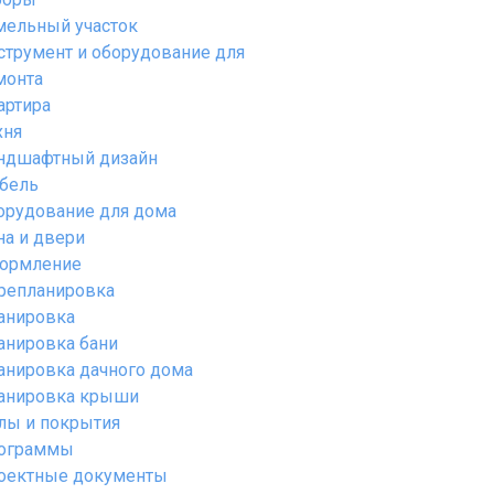
мельный участок
струмент и оборудование для
монта
артира
хня
ндшафтный дизайн
бель
орудование для дома
на и двери
ормление
репланировка
анировка
анировка бани
анировка дачного дома
анировка крыши
лы и покрытия
ограммы
оектные документы