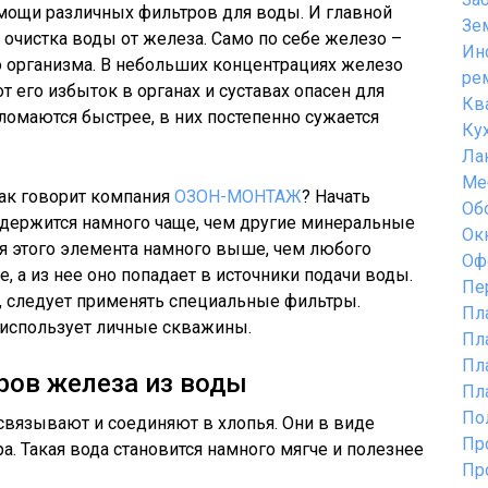
омощи различных фильтров для воды. И главной
Зе
 очистка воды от железа. Само по себе железо –
Ин
 организма. В небольших концентрациях железо
ре
т его избыток в органах и суставах опасен для
Кв
ломаются быстрее, в них постепенно сужается
Ку
Ла
Ме
как говорит компания
ОЗОН-МОНТАЖ
? Начать
Об
содержится намного чаще, чем другие минеральные
Ок
я этого элемента намного выше, чем любого
Оф
е, а из нее оно попадает в источники подачи воды.
Пе
у, следует применять специальные фильтры.
Пл
о использует личные скважины.
Пл
Пл
ров железа из воды
Пл
По
связывают и соединяют в хлопья. Они в виде
Пр
. Такая вода становится намного мягче и полезнее
Пр