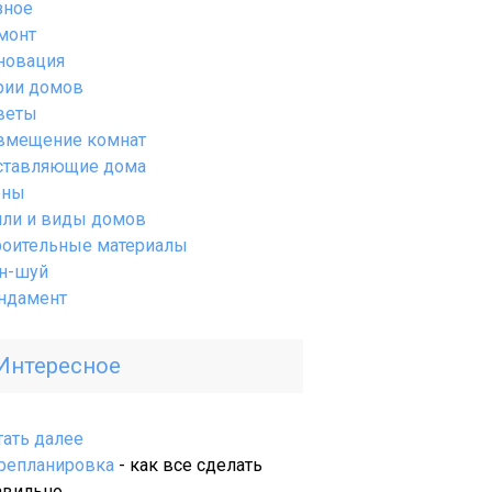
зное
монт
новация
рии домов
веты
вмещение комнат
ставляющие дома
ены
или и виды домов
роительные материалы
н-шуй
ндамент
Интересное
:
тать далее
Очистка
репланировка
- как все сделать
воды
авильно