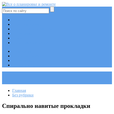
Планировка
Перепланировка
Проектные документы
Программы
Ремонт
Ландшафтный дизайн
Планировка
Перепланировка
Программы
Проектные документы
Главная
Без рубрики
Спирально навитые прокладки