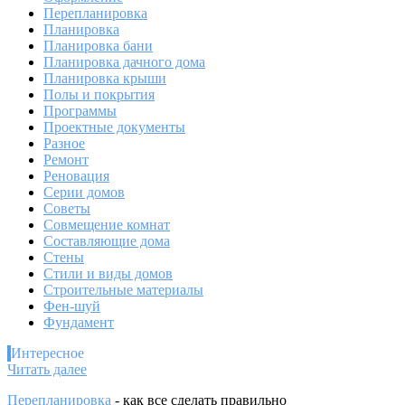
Перепланировка
Планировка
Планировка бани
Планировка дачного дома
Планировка крыши
Полы и покрытия
Программы
Проектные документы
Разное
Ремонт
Реновация
Серии домов
Советы
Совмещение комнат
Составляющие дома
Стены
Стили и виды домов
Строительные материалы
Фен-шуй
Фундамент
Интересное
:
Читать далее
Спирально
Перепланировка
- как все сделать правильно
навитые