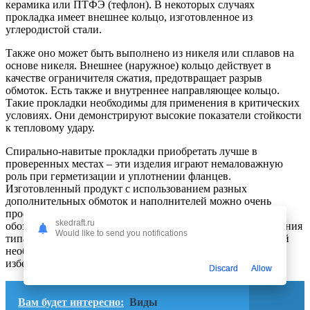
керамика или ПТФЭ (тефлон). В некоторых случаях
прокладка имеет внешнее кольцо, изготовленное из
углеродистой стали.
Также оно может быть выполнено из никеля или сплавов на
основе никеля. Внешнее (наружное) кольцо действует в
качестве ограничителя сжатия, предотвращает разрыв
обмоток. Есть также и внутреннее направляющее кольцо.
Такие прокладки необходимы для применения в критических
условиях. Они демонстрируют высокие показатели стойкости
к тепловому удару.
Спирально-навитые прокладки приобретать лучше в
проверенных местах – эти изделия играют немаловажную
роль при герметизации и уплотнении фланцев.
Изготовленный продукт с использованием разных
дополнительных обмоток и наполнителей можно очень
просто найти. Они цветные и каждый цвет это код,
skedraft.ru
обозначающий материал, а полосы наносятся для определения
Would like to send you notifications
типа наполнителя. Качество уплотнителя перед установкой
необходимо проверять в обязательном порядке, чтобы
избежать проблем в дальнейшем.
Discard
Allow
Вам будет интересно:
Виды