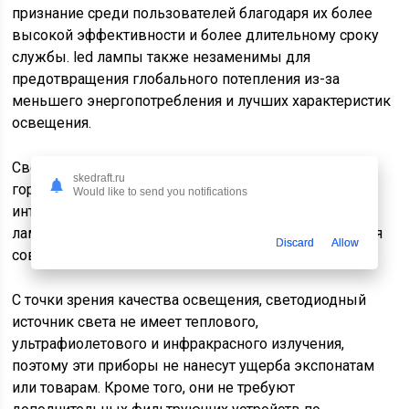
признание среди пользователей благодаря их более
высокой эффективности и более длительному сроку
службы. led лампы также незаменимы для
предотвращения глобального потепления из-за
меньшего энергопотребления и лучших характеристик
освещения.
Светодиодное освещение можно легко установить
skedraft.ru
горизонтально или вертикально, и оно лучше
Would like to send you notifications
интегрируется с поверхностью здания. В идеале led
лампы будут постоянно влиять на методы освещения
Discard
Allow
современных и исторических зданий.
С точки зрения качества освещения, светодиодный
источник света не имеет теплового,
ультрафиолетового и инфракрасного излучения,
поэтому эти приборы не нанесут ущерба экспонатам
или товарам. Кроме того, они не требуют