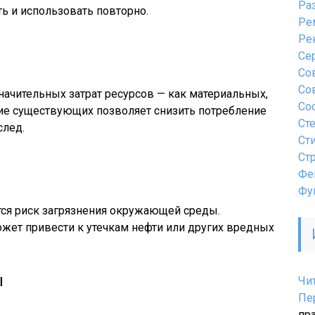
Ра
ь и использовать повторно.
Ре
Ре
Се
Со
Со
начительных затрат ресурсов — как материальных,
Со
ние существующих позволяет снизить потребление
Ст
след.
Ст
Ст
Фе
Фу
тся риск загрязнения окружающей среды.
жет привести к утечкам нефти или других вредных
ы
Чи
Пе
пр