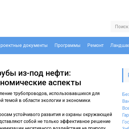
роектные документы
Программы
Ремонт
Ландшаф
убы из-под нефти:
ономические аспекты
вление трубопроводов, использовавшихся для
Бе
й темой в области экологии и экономики.
Ва
Вс
росам устойчивого развития и охраны окружающей
Га
дставляют собой не только эффективное решение
Го
инимизации негативного воздействия на природу.
За