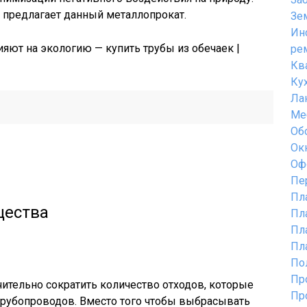
предлагает данный металлопрокат.
Зе
Ин
ре
Кв
Ку
Ла
Ме
Об
Ок
Оф
Пе
Пл
щества
Пл
Пл
Пл
По
Пр
чительно сократить количество отходов, которые
Пр
трубопроводов. Вместо того чтобы выбрасывать