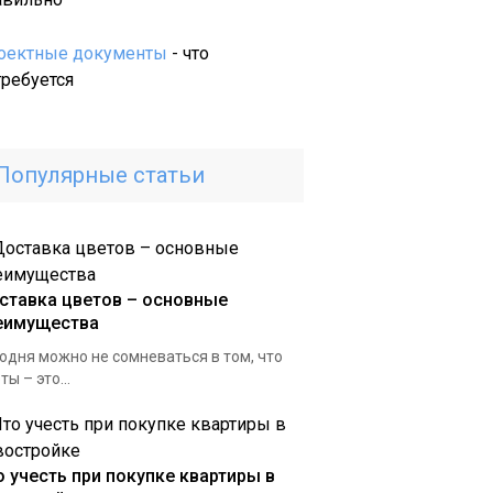
из-
под
оектные документы
- что
нефти:
требуется
экологические
и
экономические
Популярные статьи
аспекты
ставка цветов – основные
еимущества
одня можно не сомневаться в том, что
ты – это...
о учесть при покупке квартиры в