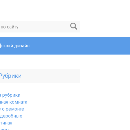
тный дизайн
Рубрики
з рубрики
нная комната
е о ремонте
рдеробные
стиная
боры