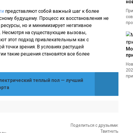
но
ти
представляют собой важный шаг к более
При
сов
сному будущему. Процесс их восстановления не
про
т ресурсы, но и минимизирует негативное
. Несмотря на существующие вызовы,
ют этот подход привлекательным как с
ой точки зрения. В условиях растущей
Мо
ии такие решения становятся все более
пр
Нов
202
при.
лектрический теплый пол — лучший
орта
Поделиться с друзьями:
Твитнуть