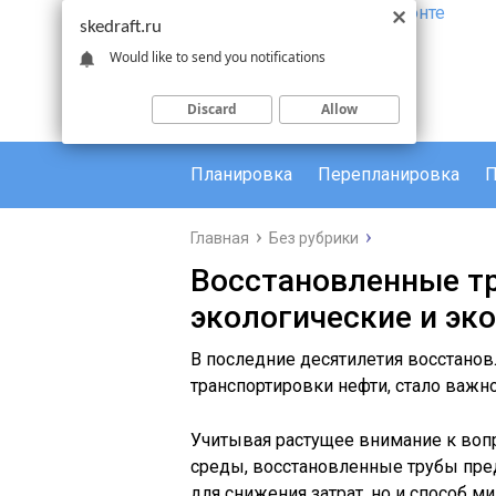
skedraft.ru
Would like to send you notifications
Discard
Allow
Планировка
Перепланировка
П
Главная
Без рубрики
Восстановленные тр
экологические и эк
В последние десятилетия восстано
транспортировки нефти, стало важно
Учитывая растущее внимание к воп
среды, восстановленные трубы пре
для снижения затрат, но и способ м