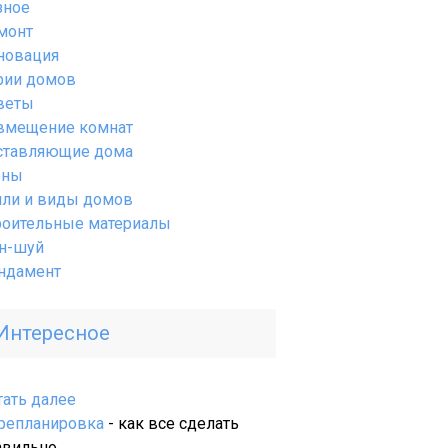
зное
монт
новация
рии домов
веты
вмещение комнат
ставляющие дома
ены
или и виды домов
роительные материалы
н-шуй
ндамент
Интересное
:
тать далее
Восстановленные
репланировка
- как все сделать
трубы
авильно