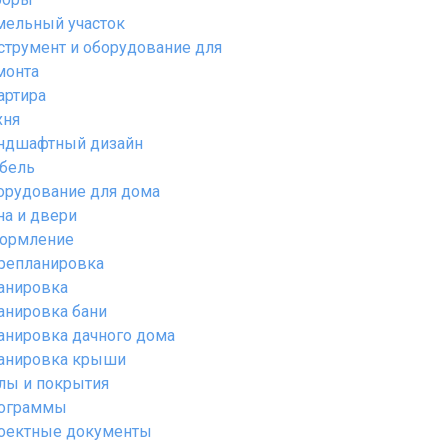
мельный участок
струмент и оборудование для
монта
артира
хня
ндшафтный дизайн
бель
орудование для дома
на и двери
ормление
репланировка
анировка
анировка бани
анировка дачного дома
анировка крыши
лы и покрытия
ограммы
оектные документы