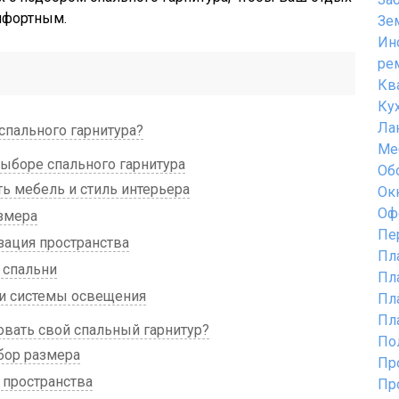
мфортным.
Зе
Ин
ре
Кв
Ку
Ла
пального гарнитура?
Ме
ыборе спального гарнитура
Об
ть мебель и стиль интерьера
Ок
Оф
змера
Пе
зация пространства
Пл
 спальни
Пл
и системы освещения
Пл
Пл
овать свой спальный гарнитур?
По
бор размера
Пр
 пространства
Пр