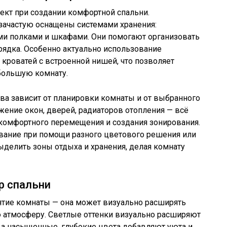
ект при создании комфортной спальни.
ачастую оснащены системами хранения:
 полками и шкафами. Они помогают организовать
орядка. Особенно актуально использование
кроватей с встроенной нишей, что позволяет
большую комнату.
ва зависит от планировки комнаты и от выбранного
жение окон, дверей, радиаторов отопления — всё
комфортного перемещения и создания зонирования.
ование при помощи разного цветового решения или
ыделить зоны отдыха и хранения, делая комнату
р спальни
ятие комнаты — она может визуально расширять
ю атмосферу. Светлые оттенки визуально расширяют
, а насыщенные, глубокие цвета добавляют уюта и