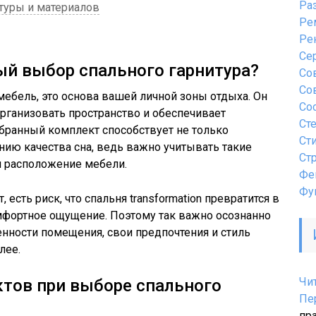
Ра
туры и материалов
Ре
Ре
Се
й выбор спального гарнитура?
Со
Со
мебель, это основа вашей личной зоны отдыха. Он
Со
организовать пространство и обеспечивает
Ст
бранный комплект способствует не только
Ст
нию качества сна, ведь важно учитывать такие
Ст
и расположение мебели.
Фе
Фу
есть риск, что спальня transformation превратится в
омфортное ощущение. Поэтому так важно осознанно
енности помещения, свои предпочтения и стиль
лее.
Чи
тов при выборе спального
Пе
пр