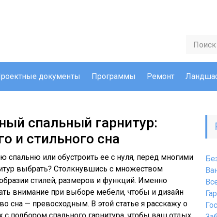
роектные документы
Программы
Ремонт
Ландшаф
ный спальный гарнитур:
о и стильного сна
ю спальню или обустроить ее с нуля, перед многими
Бе
рнитур выбрать? Столкнувшись с множеством
Ва
ообразии стилей, размеров и функций. Именно
Вс
щать внимание при выборе мебели, чтобы и дизайн
Га
во сна — превосходным. В этой статье я расскажу о
Го
х с подбором спального гарнитура, чтобы ваш отдых
За