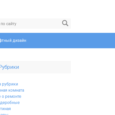
тный дизайн
Рубрики
з рубрики
нная комната
е о ремонте
рдеробные
стиная
боры