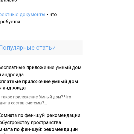
идеальный
спальный
оектные документы
- что
гарнитур:
требуется
секреты
комфортного
и
Популярные статьи
стильного
сна
сплатные приложение умный дом
я андроида
 такое приложение Умный дом? Что
дит в состав системы?...
мната по фен-шуй: рекомендации