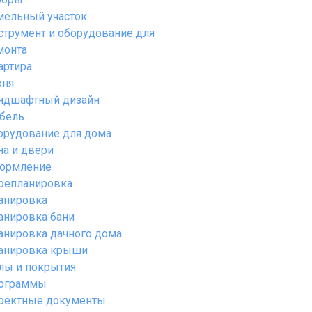
мельный участок
струмент и оборудование для
монта
артира
хня
ндшафтный дизайн
бель
орудование для дома
на и двери
ормление
репланировка
анировка
анировка бани
анировка дачного дома
анировка крыши
лы и покрытия
ограммы
оектные документы