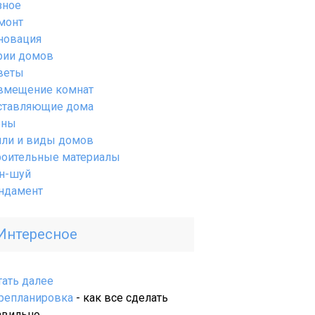
зное
монт
новация
рии домов
веты
вмещение комнат
ставляющие дома
ены
или и виды домов
роительные материалы
н-шуй
ндамент
Интересное
:
тать далее
Как
репланировка
- как все сделать
выбрать
авильно