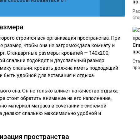
ые способы избавиться от
по
Рас
сто
размера
торого строится вся организация пространства. При
Сп
е размер, чтобы она не загромождала комнату и
пр
т. Стандартные размеры кроватей — 140х200,
рной спальни подойдет и двуспальный размер
Ста
омику спальни: кровать должна иметь подходящий
про
и быть удобной для вставания и отдыха.
ого сна. Он не только влияет на качество отдыха,
е стоит обратить внимание на его наполнение,
но материал матраса в сочетании с системой
ра делают спальню максимально удобной и
низация пространства