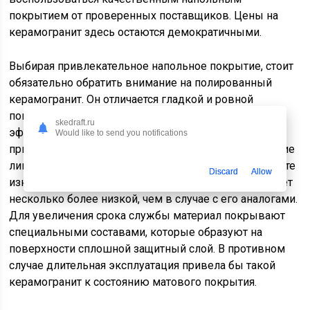
покрытием от проверенных поставщиков. Цены на
керамогранит здесь остаются демократичными.
Выбирая привлекательное напольное покрытие, стоит
обязательно обратить внимание на полированный
керамогранит. Он отличается гладкой и ровной
поверхностью, которая обладает зеркальным
skedraft.ru
эффектом. Для изготовления керамогранита
Would like to send you notifications
применяются абразивные компоненты, скалывающие
лишние фрагменты сырья с поверхности. В результате
Discard
Allow
износостойкость полированного керамогранита будет
несколько более низкой, чем в случае с его аналогами.
Для увеличения срока службы материал покрывают
специальными составами, которые образуют на
поверхности сплошной защитный слой. В противном
случае длительная эксплуатация привела бы такой
керамогранит к состоянию матового покрытия.