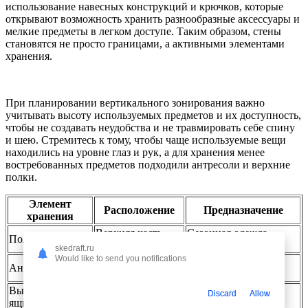
использование навесных конструкций и крючков, которые
открывают возможность хранить разнообразные аксессуары и
мелкие предметы в легком доступе. Таким образом, стены
становятся не просто границами, а активными элементами
хранения.
При планировании вертикального зонирования важно
учитывать высоту используемых предметов и их доступность,
чтобы не создавать неудобства и не травмировать себе спину
и шею. Стремитесь к тому, чтобы чаще используемые вещи
находились на уровне глаз и рук, а для хранения менее
востребованных предметов подходили антресоли и верхние
полки.
Элемент
Расположение
Предназначение
хранения
Верхняя часть
Сезонная одежда,
Полки
стены
коробки
skedraft.ru
Would like to send you notifications
Редко используемые
Антресоли
Под потолком
вещи
Выдвижные
Discard
Allow
Нижняя зона
Обувь, сумки
ящики