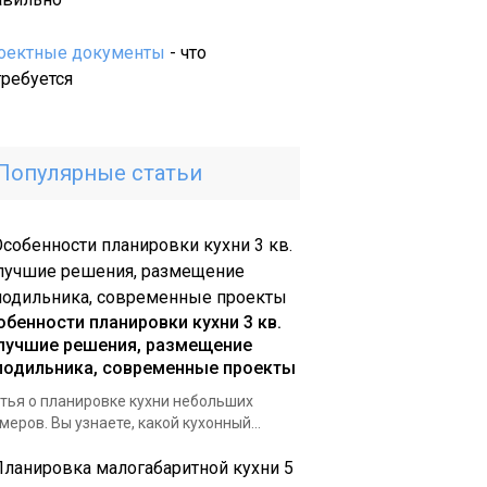
плитку
для
оектные документы
- что
прихожей
требуется
и
кухни:
особенности
Популярные статьи
дизайна
и
укладки
обенности планировки кухни 3 кв.
 лучшие решения, размещение
лодильника, современные проекты
тья о планировке кухни небольших
меров. Вы узнаете, какой кухонный...