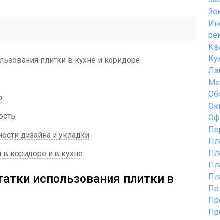
Зе
Ин
ре
Кв
Ку
ьзования плитки в кухне и коридоре
Ла
Ме
Об
р
Ок
ость
Оф
Пе
ности дизайна и укладки
Пл
Пл
 в коридоре и в кухне
Пл
атки использования плитки в
Пл
По
Пр
Пр