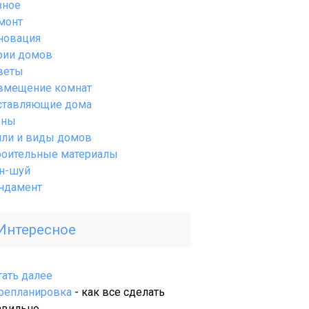
зное
монт
новация
рии домов
веты
вмещение комнат
ставляющие дома
ены
или и виды домов
роительные материалы
н-шуй
ндамент
Интересное
:
тать далее
Как
репланировка
- как все сделать
выбрать
авильно