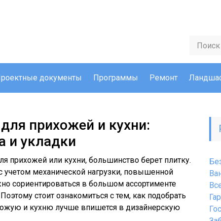
роектные документы
Программы
Ремонт
Ландшаф
для прихожей и кухни:
а и укладки
я прихожей или кухни, большинство берет плитку.
Бе
с учетом механической нагрузки, повышенной
Ва
жно сориентироваться в большом ассортименте
Вс
Поэтому стоит ознакомиться с тем, как подобрать
Га
ихожую и кухню лучше впишется в дизайнерскую
Го
За