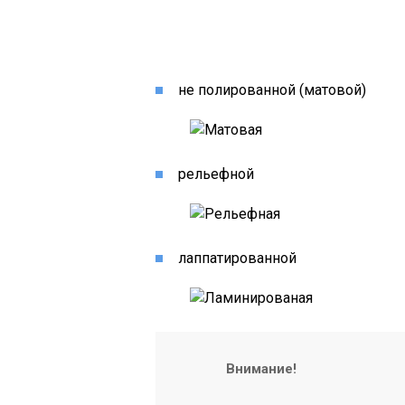
не полированной (матовой)
рельефной
лаппатированной
Внимание!