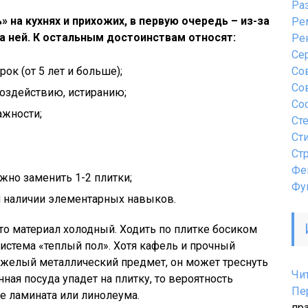
Ра
 на кухнях и прихожих, в первую очередь – из-за
Ре
за ней. К остальным достоинствам относят:
Ре
Се
к (от 5 лет и больше);
Со
Со
оздействию, истиранию;
Со
ажности;
Ст
Ст
Ст
Фе
жно заменить 1-2 плитки;
Фу
и наличии элементарных навыков.
что материал холодный. Ходить по плитке босиком
система «теплый пол». Хотя кафель и прочный
 тяжелый металлический предмет, он может треснуть
Чи
нная посуда упадет на плитку, то вероятность
Пе
ае ламината или линолеума.
пр