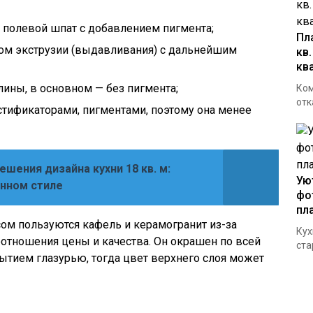
, полевой шпат с добавлением пигмента;
Пл
ом экструзии (выдавливания) с дальнейшим
кв
кв
лины, в основном — без пигмента;
Ком
отк
стификаторами, пигментами, поэтому она менее
шения дизайна кухни 18 кв. м:
Ую
енном стиле
фо
пл
ом пользуются кафель и керамогранит из-за
Кух
оотношения цены и качества. Он окрашен по всей
стар
рытием глазурью, тогда цвет верхнего слоя может