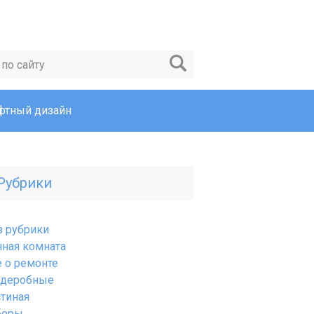
тный дизайн
Рубрики
з рубрики
нная комната
е о ремонте
рдеробные
стиная
боры