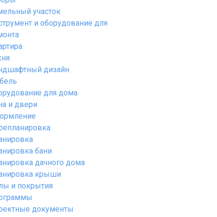
мельный участок
струмент и оборудование для
монта
артира
хня
ндшафтный дизайн
бель
орудование для дома
на и двери
ормление
репланировка
анировка
анировка бани
анировка дачного дома
анировка крыши
лы и покрытия
ограммы
оектные документы