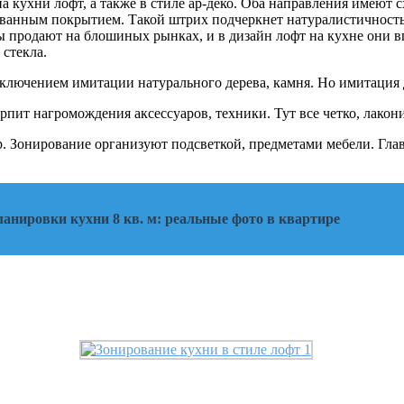
 кухни лофт, а также в стиле ар-деко. Оба направления имеют 
рованным покрытием. Такой штрих подчеркнет натуралистичност
ы продают на блошиных рынках, и в дизайн лофт на кухне они в
 стекла.
сключением имитации натурального дерева, камня. Но имитация 
рпит нагромождения аксессуаров, техники. Тут все четко, лакон
р. Зонирование организуют подсветкой, предметами мебели. Гла
анировки кухни 8 кв. м: реальные фото в квартире