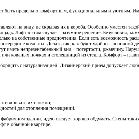
ет быть предельно комфортным, функциональным и уютным. Име
вляют на виду, не скрывая их в короба. Особенно уместен тако
адь. Лофт в этом случае – разумное решение. Безусловно, ком
лько на собственные предпочтения. Если есть возможность расш
 посередине комнаты. Делать так, как будет удобно – основной де
т иметь непрезентабельный вид – потертости, ржавчину. Наруше
 или кованых ножках и столешницей из стекла. Комфорт – главн
еборщить с натурализацией. Дизайнерский прием допускает любы
атизировать их сложно;
ностей для отопления помещений.
фабричном здании, идею следует хорошо обдумать. Стены таких
офт в обычной квартире.