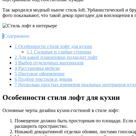
Так зародился модный нынче стиль loft. Урбанистический и б
фото показывают, что такой декор пригоден для воплощения в 
Содержание
1
Особенности стиля лофт для кухни
1.1
Сильные и слабые стороны
2
Для какой планировки подходит лофт
3
Выбор отделочных материалов
4
Расстановка мебели
5
Цветовое оформление
6
Подбор текстиля и декора
7
Несколько простых примеров реальных интерьеров кухн
Особенности стиля лофт для кухни
Основные черты дизайна кухни-гостиной в стиле лофт:
Помещение должно быть просторным по площади. Если не
расширить пространство.
Никакой декоративной отделки обоями, листами гипсокар