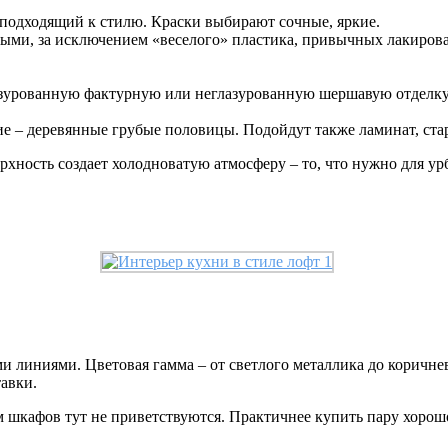
 подходящий к стилю. Краски выбирают сочные, яркие.
ыми, за исключением «веселого» пластика, привычных лакирова
азурованную фактурную или неглазурованную шершавую отделку
ие – деревянные грубые половицы. Подойдут также ламинат, ста
хность создает холодноватую атмосферу – то, что нужно для урб
 линиями. Цветовая гамма – от светлого металлика до коричнев
авки.
м шкафов тут не приветствуются. Практичнее купить пару хорош