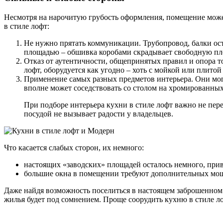
Несмотря на нарочитую грубость оформления, помещение мож
в стиле лофт:
Не нужно прятать коммуникации. Трубопровод, балки оста
площадью – обшивка коробами скрадывает свободную площ
Отказ от аутентичности, общепринятых правил и опора то
лофт, оборудуется как угодно – хоть с мойкой или плитой
Применение самых разных предметов интерьера. Они могу
вполне может соседствовать со столом на хромированных
При подборе интерьера кухни в стиле лофт важно не пер
посудой не вызывает радости у владельцев.
Что касается слабых сторон, их немного:
настоящих «заводских» площадей осталось немного, прив
большие окна в помещении требуют дополнительных мощ
Даже найдя возможность поселиться в настоящем заброшенном 
жилья будет под сомнением. Проще соорудить кухню в стиле л