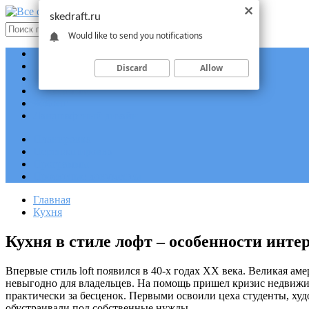
skedraft.ru
Would like to send you notifications
Планировка
Перепланировка
Discard
Allow
Проектные документы
Программы
Ремонт
Ландшафтный дизайн
Планировка
Перепланировка
Программы
Проектные документы
Главная
Кухня
Кухня в стиле лофт – особенности инте
Впервые стиль loft появился в 40-х годах XX века. Великая а
невыгодно для владельцев. На помощь пришел кризис недвижим
практически за бесценок. Первыми освоили цеха студенты, ху
обустраивали под собственные нужды.