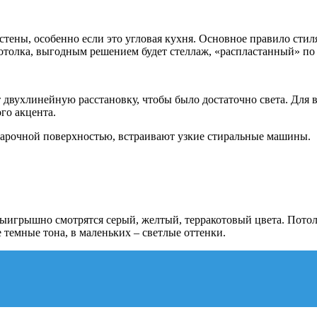
тены, особенно если это угловая кухня. Основное правило сти
отолка, выгодным решением будет стеллаж, «распластанный» по 
т двухлинейную расстановку, чтобы было достаточно света. Для
го акцента.
варочной поверхностью, встраивают узкие стиральные машины.
Выигрышно смотрятся серый, желтый, терракотовый цвета. Пото
емные тона, в маленьких – светлые оттенки.