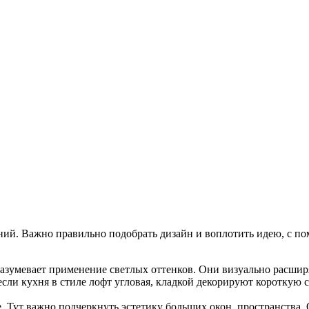
ий. Важно правильно подобрать дизайн и воплотить идею, с п
разумевает применение светлых оттенков. Они визуально расши
если кухня в стиле лофт угловая, кладкой декорируют короткую 
. Тут важно подчеркнуть эстетику больших окон, пространства. 