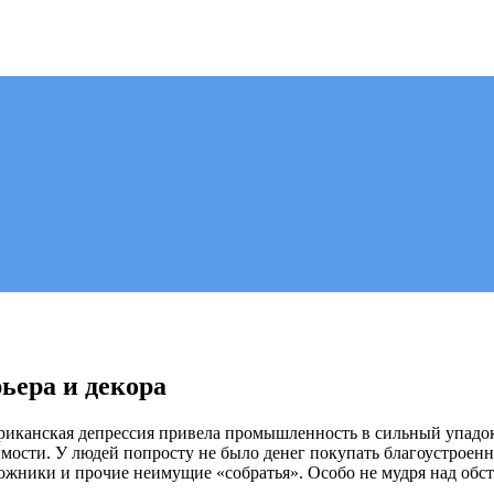
рьера и декора
мериканская депрессия привела промышленность в сильный упадо
ости. У людей попросту не было денег покупать благоустроенн
дожники и прочие неимущие «собратья». Особо не мудря над обс