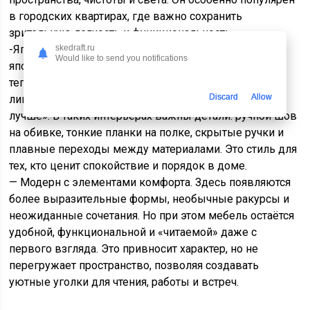
в городских квартирах, где важно сохранить
зрительную легкость и функциональность.
skedraft.ru
-Японский скандинавский стиль Japandi — слияние
Would like to send you notifications
японской минималистичности и скандинавской
теплотой. Это направление привлекает простотой
Discard
Allow
линий, природной палитрой и идеей «меньше —
лучше». В таких интерьерах важны детали: ручной шов
на обивке, тонкие планки на полке, скрытые ручки и
плавные переходы между материалами. Это стиль для
тех, кто ценит спокойствие и порядок в доме.
— Модерн с элементами комфорта. Здесь появляются
более выразительные формы, необычные ракурсы и
неожиданные сочетания. Но при этом мебель остаётся
удобной, функциональной и «читаемой» даже с
первого взгляда. Это привносит характер, но не
перегружает пространство, позволяя создавать
уютные уголки для чтения, работы и встреч.