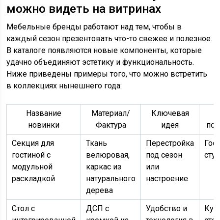
можно видеть на витринах
Мебельные бренды работают над тем, чтобы в
каждый сезон презентовать что-то свежее и полезное.
В каталоге появляются новые компоненты, которые
удачно объединяют эстетику и функциональность.
Ниже приведены примеры того, что можно встретить
в коллекциях нынешнего года:
Название
Материал/
Ключевая
новинки
Фактура
идея
под
Секция для
Ткань
Перестройка
Гос
гостиной с
велюровая,
под сезон
сту
модульной
каркас из
или
раскладкой
натурального
настроение
дерева
Стол с
ДСП с
Удобство и
Кух