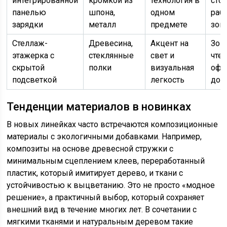
интегрированной
кромкой из
технология в
сто
панелью
шпона,
одном
раб
зарядки
металл
предмете
зон
Стеллаж-
Древесина,
Акцент на
Зон
этажерка с
стеклянные
свет и
чтен
скрытой
полки
визуальная
офи
подсветкой
легкость
дом
Тенденции материалов в новинках
В новых линейках часто встречаются композиционные
материалы с экологичными добавками. Например,
композиты на основе древесной стружки с
минимальным сцеплением клеев, переработанный
пластик, который имитирует дерево, и ткани с
устойчивостью к выцветанию. Это не просто «модное
решение», а практичный выбор, который сохраняет
внешний вид в течение многих лет. В сочетании с
мягкими тканями и натуральным деревом такие