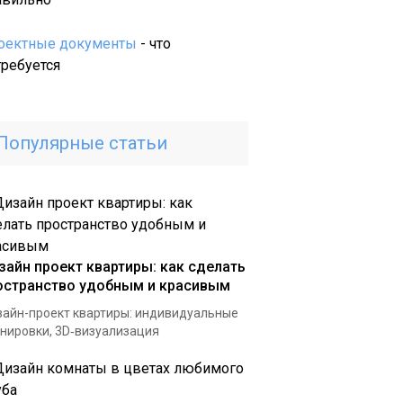
и
камины:
оектные документы
- что
все
требуется
за
и
против
Популярные статьи
зайн проект квартиры: как сделать
остранство удобным и красивым
айн-проект квартиры: индивидуальные
нировки, 3D‑визуализация