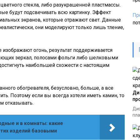
оцветного стекла, либо разукрашенной пластмассы.
орые будут подсвечивать всю картинку. Эффект
Пр
циальных экранов, которые отражают свет. Данные
по
еалистически, они моделируют только лишь тление,
е изображают огонь, результат поддерживается
ющих зеркал, полосами фольги либо шелковыми
достигнуть наибольшей схожести с настоящим
анного обогревателя, безусловно, больше, а все
Ди
ть. Поэтому если вы всегда хотели иметь камин, то
пр
ом отказывать.
Диз
пла
одные и в комнаты: какие
этих изделий базовыми