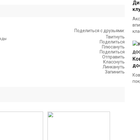
Ди
кл
Акс
впи
Поделиться с друзьями:
кла
Твитнуть
Поделиться
Плюсануть
Поделиться
Отправить
Ко
Класснуть
до
Линкануть
Запинить
Ков
пок