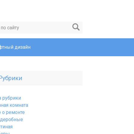
тный дизайн
Рубрики
з рубрики
нная комната
е о ремонте
рдеробные
стиная
боры