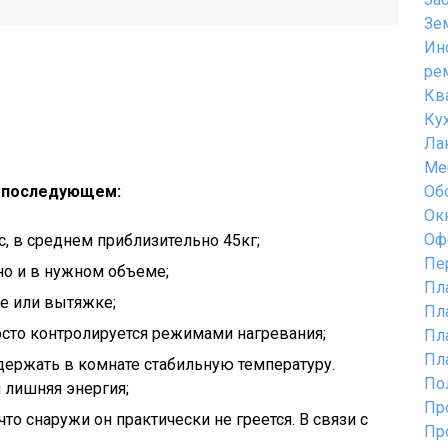
Зе
Ин
ре
Кв
Ку
Ла
Ме
в последующем:
Об
Ок
Оф
, в среднем приблизительно 45кг;
Пе
но и в нужном объеме;
Пл
е или вытяжке;
Пл
сто контролируется режимами нагревания;
Пл
Пл
держать в комнате стабильную температуру.
По
я лишняя энергия;
Пр
то снаружи он практически не греется. В связи с
Пр