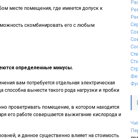
Ра
ом месте помещения, где имеется допуск к
Ре
Ре
Се
можность скомбинировать его с любым
Со
Со
Со
Ст
Ст
меются определенные минусы.
Ст
Фе
инения вам потребуется отдельная электрическая
Фу
да способна вынести такого рода нагрузки и пробки
нно проветривать помещение, в котором находится
даря его работе совершается выжигание кислорода и
Чи
Пе
ровней, и данное существенно влияет на стоимость.
пр