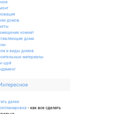
зное
монт
новация
рии домов
веты
вмещение комнат
ставляющие дома
ены
или и виды домов
роительные материалы
н-шуй
ндамент
Интересное
:
тать далее
Электрические
репланировка
- как все сделать
печи
авильно