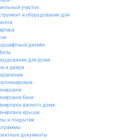
мельный участок
струмент и оборудование для
монта
артира
хня
ндшафтный дизайн
бель
орудование для дома
на и двери
ормление
репланировка
анировка
анировка бани
анировка дачного дома
анировка крыши
лы и покрытия
ограммы
оектные документы