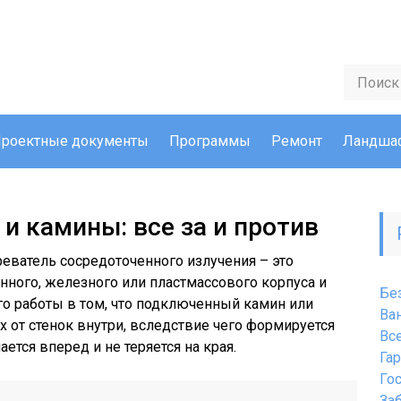
роектные документы
Программы
Ремонт
Ландшаф
и камины: все за и против
еватель сосредоточенного излучения – это
нного, железного или пластмассового корпуса и
Бе
го работы в том, что подключенный камин или
Ва
х от стенок внутри, вследствие чего формируется
Вс
тся вперед и не теряется на края.
Га
Го
За