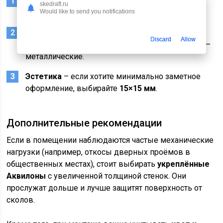
Толщина откоса
– чем толще откос, тем шире
skedraft.ru
должен быть Аквилон.
Would like to send you notifications
Материал откоса
– для гипсокартона подойдут
Discard
Allow
пластиковые уголки, для оштукатуренных стен —
металлические.
Эстетика
– если хотите минимально заметное
оформление, выбирайте
15×15 мм
.
Дополнительные рекомендации
Если в помещении наблюдаются частые механические
нагрузки (например, откосы дверных проёмов в
общественных местах), стоит выбирать
укреплённые
Аквилоны
с увеличенной толщиной стенок. Они
прослужат дольше и лучше защитят поверхность от
сколов.