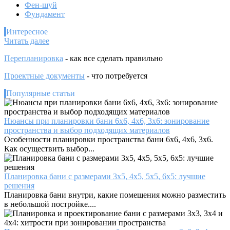
Фен-шуй
Фундамент
Интересное
:
Читать далее
Деревянная
Перепланировка
- как все сделать правильно
баня
—
Проектные документы
- что потребуется
дань
моде
Популярные статьи
или
необходимость?
Нюансы при планировки бани 6х6, 4х6, 3х6: зонирование
пространства и выбор подходящих материалов
Особенности планировки пространства бани 6х6, 4х6, 3х6.
Как осуществить выбор...
Планировка бани с размерами 3х5, 4х5, 5х5, 6х5: лучшие
решения
Планировка бани внутри, какие помещения можно разместить
в небольшой постройке....