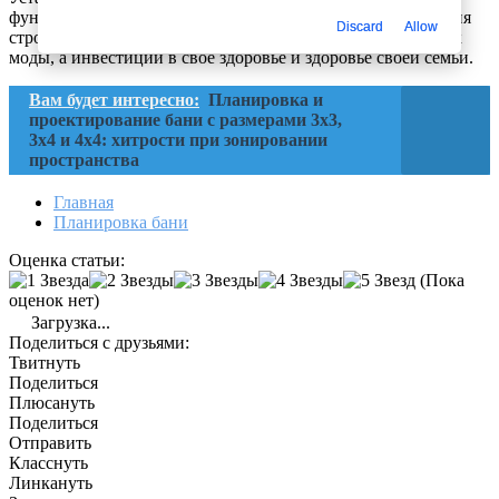
фундаменте. Также необходима обязательная теплоизоляция
Discard
Allow
строения. Баня в загородном доме или коттедже — не писк
моды, а инвестиции в своё здоровье и здоровье своей семьи.
Вам будет интересно:
Планировка и
проектирование бани с размерами 3х3,
3х4 и 4х4: хитрости при зонировании
пространства
Главная
Планировка бани
Оценка статьи:
(Пока
оценок нет)
Загрузка...
Поделиться с друзьями:
Твитнуть
Поделиться
Плюсануть
Поделиться
Отправить
Класснуть
Линкануть