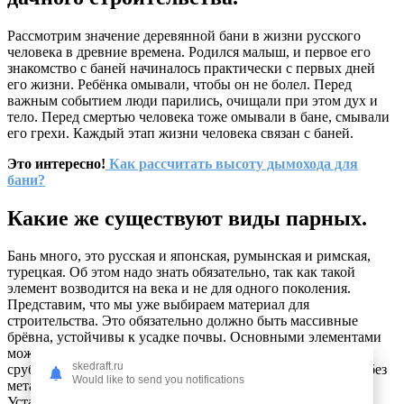
Рассмотрим значение деревянной бани в жизни русского
человека в древние времена. Родился малыш, и первое его
знакомство с баней начиналось практически с первых дней
его жизни. Ребёнка омывали, чтобы он не болел. Перед
важным событием люди парились, очищали при этом дух и
тело. Перед смертью человека тоже омывали в бане, смывали
его грехи. Каждый этап жизни человека связан с баней.
Это интересно!
Как рассчитать высоту дымохода для
бани?
Какие же существуют виды парных.
Бань много, это русская и японская, румынская и римская,
турецкая. Об этом надо знать обязательно, так как такой
элемент возводится на века и не для одного поколения.
Представим, что мы уже выбираем материал для
строительства. Это обязательно должно быть массивные
брёвна, устойчивы к усадке почвы. Основными элементами
можно считать сухие брусья, предварительно сложеные в
skedraft.ru
сруб. В современном строительстве бань нельзя обойтись без
Would like to send you notifications
металлических конструкций, а именно профиля и труб.
Устанавливать баню лучше на ленточном или столбчатом