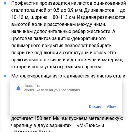
Профнастил производится из листов оцинкованной
стали толщиной от 0,5 до 0,9 мм. Длина листов – до
10-12 м, ширина – 80-113 см. Изделия различаются
высотой волн и расстоянием между ними,
наличием дополнительных ребер жесткости. А
цветовая палитра защитно-декоративного
полимерного покрытия позволяет подбирать
покрытие под любой архитектурный стиль. Это
практичный, эстетичный и долговечный материал,
который пользуется огромным спросом.
Металлочерепица изготавливается из листов стали
или меди толщиной 0,5-0,6 мм Она идеально
skedraft.ru
имитирует покрытие из глиняной черепицы, при
Would like to send you notifications
этом лишена ее недостатков – большого веса,
хрупкости. Такие кровли служат по 30-50 лет без
Discard
Allow
ремонта, а срок эксплуатации медного покрытия
достигает 150 лет. Мы выпускаем металлическую
черепицу в двух вариантах – «М-Люкс» и