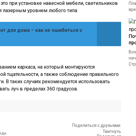
это при установке навесной мебели, светильников
Пла
вре
я лазерным уровнем любого типа.
нт для дома – как не ошибиться с
По
пр
Воз
нач
Стр
ванием каркаса, на который монтируются
бой тщательности, а также соблюдение правильного
и. В таких случаях рекомендуется использовать
ать луч в пределах 360 градусов.
Поделиться с друзьями:
Твитнуть