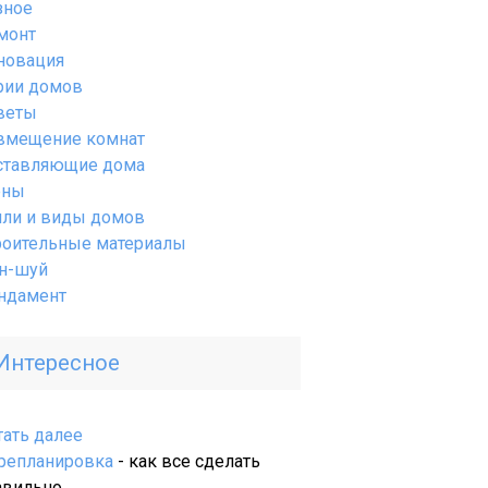
зное
монт
новация
рии домов
веты
вмещение комнат
ставляющие дома
ены
или и виды домов
роительные материалы
н-шуй
ндамент
Интересное
:
тать далее
Применение
репланировка
- как все сделать
лазерного
авильно