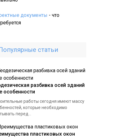
уровня
в
оектные документы
- что
домашних
требуется
условиях
Популярные статьи
одезическая разбивка осей зданий
ее особенности
оительные работы сегодня имеют массу
бенностей, которые необходимо
тывать перед...
еимущества пластиковых окон