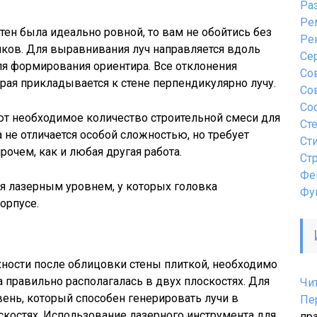
Ра
Ре
тен была идеально ровной, то вам не обойтись без
Ре
яков. Для выравнивания луч направляется вдоль
Се
ля формирования ориентира. Все отклонения
Со
рая прикладывается к стене перпендикулярно лучу.
Со
Со
т необходимое количество строительной смеси для
Ст
 не отличается особой сложностью, но требует
Ст
очем, как и любая другая работа.
Ст
Фе
я лазерным уровнем, у которых головка
Фу
орпусе.
ности после облицовки стены плиткой, необходимо
а правильно располагалась в двух плоскостях. Для
Чи
вень, который способен генерировать лучи в
Пе
скостях. Использование лазерного инструмента для
пр