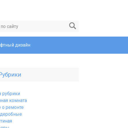
фтный дизайн
Рубрики
з рубрики
нная комната
е о ремонте
рдеробные
стиная
боры