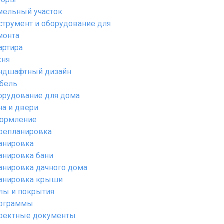
мельный участок
струмент и оборудование для
монта
артира
хня
ндшафтный дизайн
бель
орудование для дома
на и двери
ормление
репланировка
анировка
анировка бани
анировка дачного дома
анировка крыши
лы и покрытия
ограммы
оектные документы