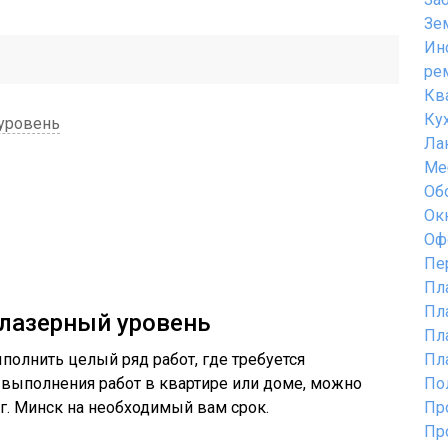
Зе
Ин
ре
Кв
Ку
 уровень
Ла
Ме
Об
Ок
Оф
Пе
Пл
Пл
 лазерный уровень
Пл
полнить целый ряд работ, где требуется
Пл
 выполнения работ в квартире или доме, можно
По
г. Минск на необходимый вам срок.
Пр
Пр