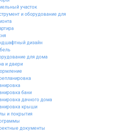
мельный участок
струмент и оборудование для
монта
артира
хня
ндшафтный дизайн
бель
орудование для дома
на и двери
ормление
репланировка
анировка
анировка бани
анировка дачного дома
анировка крыши
лы и покрытия
ограммы
оектные документы