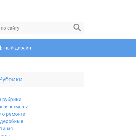
тный дизайн
Рубрики
з рубрики
нная комната
е о ремонте
рдеробные
стиная
боры