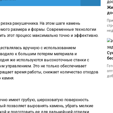
Жи
до
При
 резка ракушечника. На этом шаге камень
стр
аемого размера и формы. Современные технологии
нед
ть этот процесс максимально точно и эффективно.
ествлялась вручную с использованием
Су
иводило к большим потерям материала и
бе
годня же используются высокоточные станки с
 управлением. Это не только обеспечивает
Гот
опт
кращает время работы, снижает количество отходов
доб
 камня.
ычно имеет грубую, шероховатую поверхность.
ый позволяет выровнять камень, убрать мелкие
кой и подготовить ее для дальнейшей отделки.