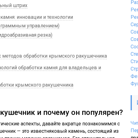
Ра
льный штрих
Ре
амня: инновации и технологии
Ре
Се
ограммным управлением)
Со
идроабразивная резка)
Со
Со
Ст
х методов обработки крымского ракушечника
Ст
логий обработки камня для владельцев и
Ст
Фе
Фу
аботки крымского ракушечника
кушечник и почему он популярен?
Чи
ические аспекты, давайте вкратце познакомимся с
Пе
ечник — это известняковый камень, состоящий из
пр