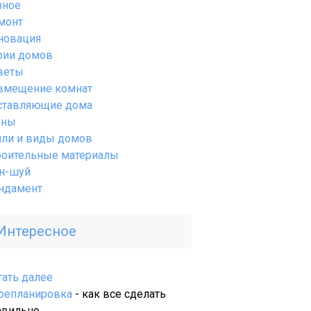
зное
монт
новация
рии домов
веты
вмещение комнат
ставляющие дома
ены
или и виды домов
роительные материалы
н-шуй
ндамент
Интересное
:
тать далее
Современные
репланировка
- как все сделать
технологии
авильно