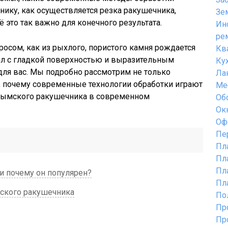
ику, как осуществляется резка ракушечника,
Зе
 это так важно для конечного результата.
Ин
ре
росом, как из рыхлого, пористого камня рождается
Кв
л с гладкой поверхностью и выразительным
Ку
 для вас. Мы подробно рассмотрим не только
Ла
, почему современные технологии обработки играют
Ме
рымского ракушечника в современном
Об
Ок
Оф
Пе
Пл
Пл
Пл
и почему он популярен?
Пл
ского ракушечника
По
Пр
Пр