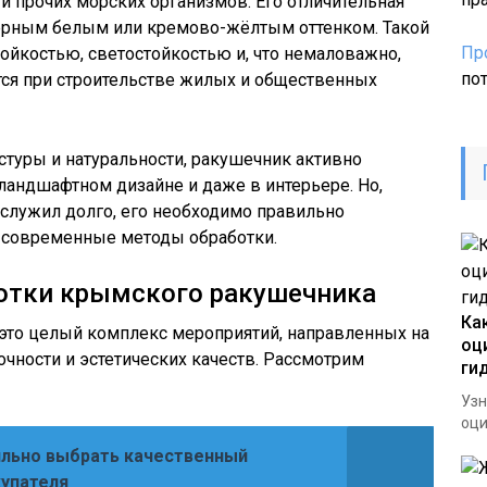
и прочих морских организмов. Его отличительная
ктерным белым или кремово-жёлтым оттенком. Такой
Пр
ойкостью, светостойкостью и, что немаловажно,
по
тся при строительстве жилых и общественных
кстуры и натуральности, ракушечник активно
ландшафтном дизайне и даже в интерьере. Но,
служил долго, его необходимо правильно
ру современные методы обработки.
отки крымского ракушечника
Ка
 это целый комплекс мероприятий, направленных на
оц
чности и эстетических качеств. Рассмотрим
ги
Узн
оци
ильно выбрать качественный
купателя