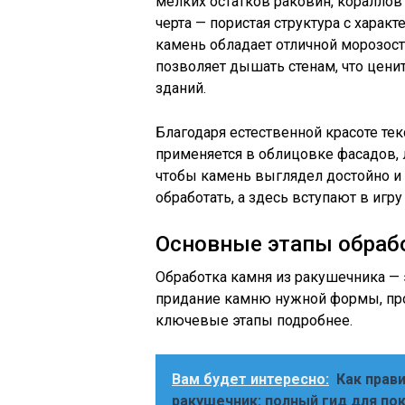
мелких остатков раковин, кораллов 
черта — пористая структура с хара
камень обладает отличной морозост
позволяет дышать стенам, что цени
зданий.
Благодаря естественной красоте те
применяется в облицовке фасадов, 
чтобы камень выглядел достойно и 
обработать, а здесь вступают в иг
Основные этапы обраб
Обработка камня из ракушечника —
придание камню нужной формы, про
ключевые этапы подробнее.
Вам будет интересно:
Как прав
ракушечник: полный гид для по