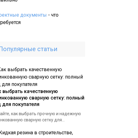
обработки
крымского
оектные документы
- что
ракушечника:
требуется
от
добычи
до
Популярные статьи
совершенства
к выбрать качественную
инкованную сварную сетку: полный
д для покупателя
айте, как выбрать прочную и надежную
нкованную сварную сетку для...