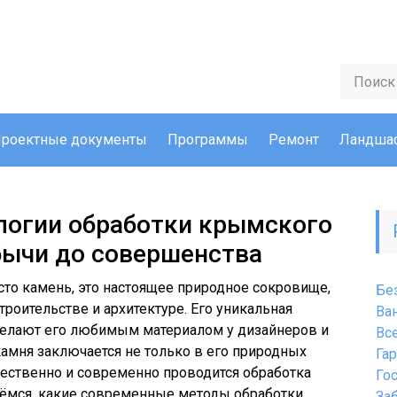
роектные документы
Программы
Ремонт
Ландшаф
логии обработки крымского
бычи до совершенства
то камень, это настоящее природное сокровище,
Бе
роительстве и архитектуре. Его уникальная
Ва
 делают его любимым материалом у дизайнеров и
Вс
 камня заключается не только в его природных
Га
ачественно и современно проводится обработка
Го
рёмся, какие современные методы обработки
За