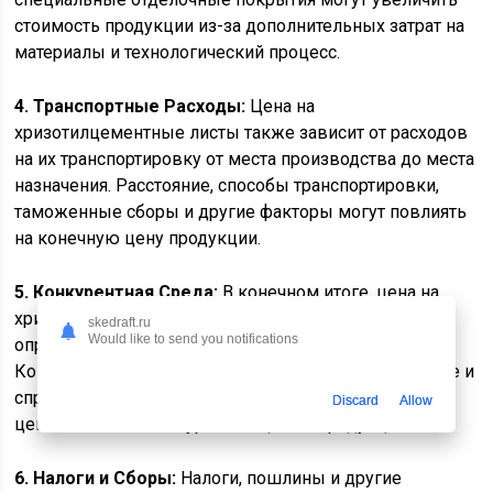
стоимость продукции из-за дополнительных затрат на
материалы и технологический процесс.
4. Транспортные Расходы:
Цена на
хризотилцементные листы также зависит от расходов
на их транспортировку от места производства до места
назначения. Расстояние, способы транспортировки,
таможенные сборы и другие факторы могут повлиять
на конечную цену продукции.
5. Конкурентная Среда:
В конечном итоге, цена на
хризотилцементные листы толщиной 40 мм также
skedraft.ru
Would like to send you notifications
определяется конкурентной средой на рынке.
Конкуренция между производителями, предложение и
спрос – все это может повлиять на формирование
Discard
Allow
ценовой политики и уровень цен на продукцию.
6. Налоги и Сборы:
Налоги, пошлины и другие