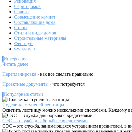
Реновация
Серии домов
Советы
Совмещение комнат
Составляющие дома
Стены
Стили и виды домов
Строительные материалы
Фен-шуй
Фундамент
Интересное
:
Читать далее
Что
Перепланировка
- как все сделать правильно
такое
кадастровый
Проектные документы
- что потребуется
план
земельного
Популярные статьи
участка:
стоимость
Подсветка ступеней лестницы
составления,
Осветить лестницу можно несколькими способами. Каждому ва
где
получить
СЭС — служба для борьбы с вредителями
и
СЭС – это служба, занимающаяся устранением вредителей, в ви
посмотреть