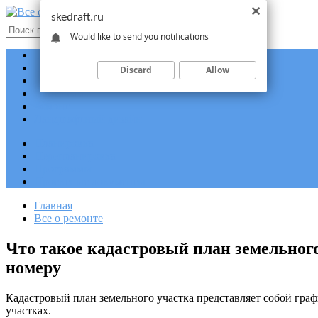
skedraft.ru
Would like to send you notifications
Планировка
Перепланировка
Discard
Allow
Проектные документы
Программы
Ремонт
Ландшафтный дизайн
Планировка
Перепланировка
Программы
Проектные документы
Главная
Все о ремонте
Что такое кадастровый план земельного
номеру
Кадастровый план земельного участка представляет собой граф
участках.