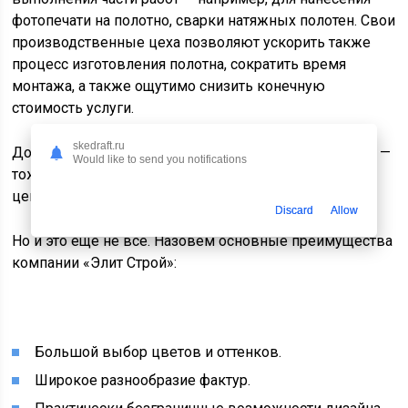
фотопечати на полотно, сварки натяжных полотен. Свои
производственные цеха позволяют ускорить также
процесс изготовления полотна, сократить время
монтажа, а также ощутимо снизить конечную
стоимость услуги.
skedraft.ru
Доступная цена (https://www.potolokelite.ru/tseny.html) —
Would like to send you notifications
тоже существенный плюс нашей компании, который
ценят наши заказчики.
Discard
Allow
Но и это еще не все. Назовем основные преимущества
компании «Элит Строй»:
Большой выбор цветов и оттенков.
Широкое разнообразие фактур.