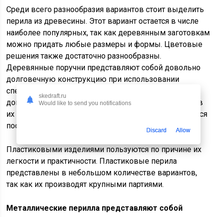
Среди всего разнообразия вариантов стоит выделить
перила из древесины. Этот вариант остается в числе
наиболее популярных, так как деревянным заготовкам
можно придать любые размеры и формы. Цветовые
решения также достаточно разнообразны.
Деревянные поручни представляют собой довольно
долговечную конструкцию при использовании
специальных пропиток. В противном случае они
skedraft.ru
довольно быстро приходят в негодность. Проблема в
Would like to send you notifications
их эксплуатации связана с тем, что изделия приходится
постоянно обновлять, нанося новый слой краски.
Discard
Allow
Пластиковыми изделиями пользуются по причине их
легкости и практичности. Пластиковые перила
представлены в небольшом количестве вариантов,
так как их производят крупными партиями.
Металлические перилла представляют собой