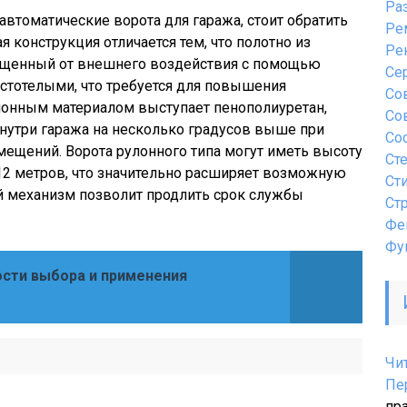
Ра
втоматические ворота для гаража, стоит обратить
Ре
я конструкция отличается тем, что полотно из
Ре
щищенный от внешнего воздействия с помощью
Се
стотелыми, что требуется для повышения
Со
онным материалом выступает пенополиуретан,
Со
нутри гаража на несколько градусов выше при
Со
ещений. Ворота рулонного типа могут иметь высоту
Ст
12 метров, что значительно расширяет возможную
Ст
й механизм позволит продлить срок службы
Ст
Фе
Фу
сти выбора и применения
Чи
Пе
пр