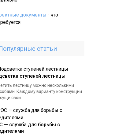
преимущества
автоматических
оектные документы
- что
ворот
требуется
Популярные статьи
дсветка ступеней лестницы
етить лестницу можно несколькими
собами. Каждому варианту конструкции
сущи свои...
С — служба для борьбы с
едителями