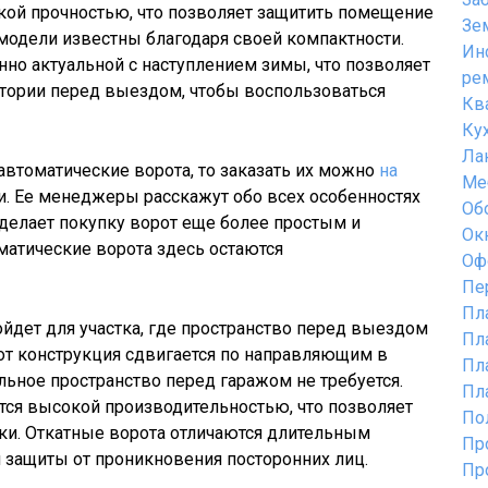
кой прочностью, что позволяет защитить помещение
Зе
модели известны благодаря своей компактности.
Ин
нно актуальной с наступлением зимы, что позволяет
ре
ритории перед выездом, чтобы воспользоваться
Кв
Ку
Ла
автоматические ворота, то заказать их можно
на
Ме
. Ее менеджеры расскажут обо всех особенностях
Об
 делает покупку ворот еще более простым и
Ок
матические ворота здесь остаются
Оф
Пе
Пл
ойдет для участка, где пространство перед выездом
Пл
от конструкция сдвигается по направляющим в
Пл
льное пространство перед гаражом не требуется.
Пл
ется высокой производительностью, что позволяет
По
и. Откатные ворота отличаются длительным
Пр
защиты от проникновения посторонних лиц.
Пр