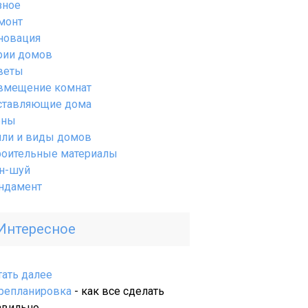
зное
монт
новация
рии домов
веты
вмещение комнат
ставляющие дома
ены
или и виды домов
роительные материалы
н-шуй
ндамент
Интересное
:
тать далее
Виды
репланировка
- как все сделать
и
авильно