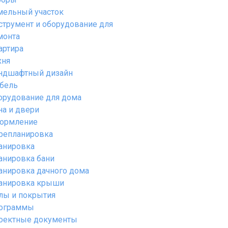
мельный участок
струмент и оборудование для
монта
артира
хня
ндшафтный дизайн
бель
орудование для дома
на и двери
ормление
репланировка
анировка
анировка бани
анировка дачного дома
анировка крыши
лы и покрытия
ограммы
оектные документы