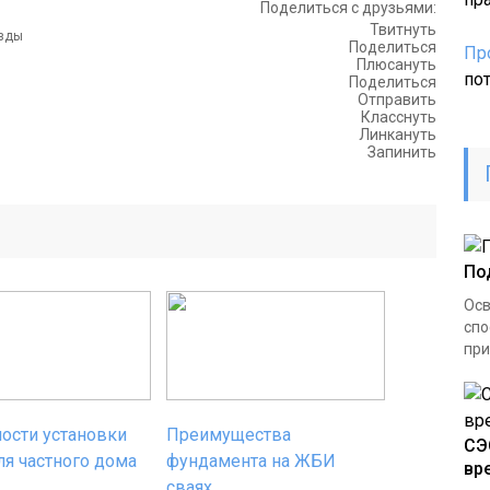
Поделиться с друзьями:
Твитнуть
Поделиться
Пр
Плюсануть
по
Поделиться
Отправить
Класснуть
Линкануть
Запинить
По
Осв
спо
при
ости установки
Преимущества
СЭ
ля частного дома
фундамента на ЖБИ
вр
сваях