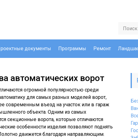
роектные документы
Программы
Ремонт
Ландшаф
ва автоматических ворот
тличаются огромной популярностью среди
автоматику для самых разных моделей ворот,
Бе
лее современным въезд на участок или в гараж
Ва
ышленного объекта. Одним из самых
Вс
тся секционные ворота, которые отличаются
Га
ческие особенности изделия позволяют поднять
Го
 Полотно движется благодаря направляющим.
За