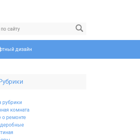
тный дизайн
Рубрики
з рубрики
нная комната
е о ремонте
рдеробные
стиная
боры