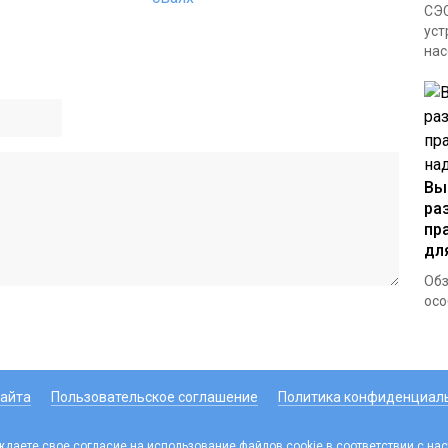
СЭС
уст
нас
Вы
ра
пр
дл
Обз
осо
сайта
Пользовательское соглашение
Политика конфиденциал
ждаете свое согласие на использование файлов cookie в соответствии с 