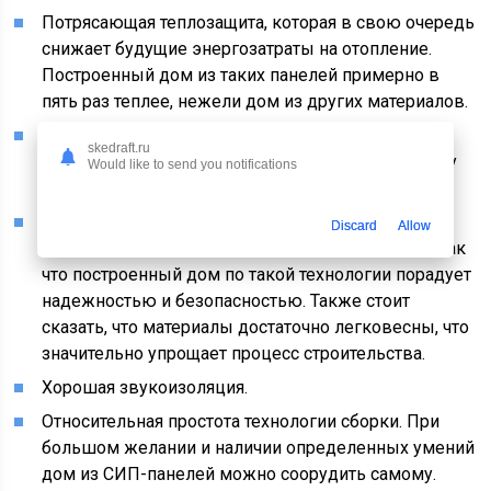
Потрясающая теплозащита, которая в свою очередь
снижает будущие энергозатраты на отопление.
Построенный дом из таких панелей примерно в
пять раз теплее, нежели дом из других материалов.
Небольшая толщина стен позволяет выделить
skedraft.ru
больше полезного пространства. Благодаря этому
Would like to send you notifications
будущие комнаты будут гораздо просторнее.
Невероятная прочность. СИП-панели способны
Discard
Allow
выдерживать весьма внушительные нагрузки, так
что построенный дом по такой технологии порадует
надежностью и безопасностью. Также стоит
сказать, что материалы достаточно легковесны, что
значительно упрощает процесс строительства.
Хорошая звукоизоляция.
Относительная простота технологии сборки. При
большом желании и наличии определенных умений
дом из СИП-панелей можно соорудить самому.