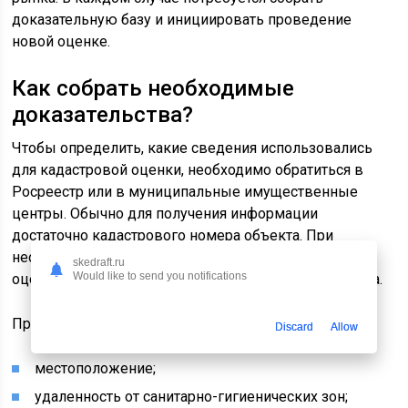
доказательную базу и инициировать проведение
новой оценке.
Как собрать необходимые
доказательства?
Чтобы определить, какие сведения использовались
для кадастровой оценки, необходимо обратиться в
Росреестр или в муниципальные имущественные
центры. Обычно для получения информации
достаточно кадастрового номера объекта. При
необходимости можно получить разъяснения об
skedraft.ru
Would like to send you notifications
оценке непосредственно у специалистов Росреестра.
При оценке должны учитываться все факторы:
Discard
Allow
местоположение;
удаленность от санитарно-гигиенических зон;