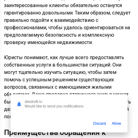
заинтересованные клиенты обязательно останутся
гарантированно довольными. Таким образом, следует
правильно подойти к взаимодействию с
профессионалами, чтобы удалось ориентироваться на
предполагаемую безопасность и комплексную
проверку имеющейся недвижимости.
Юристы понимают, как лучше всего предоставлять
собственные услуги в большинстве ситуаций. Они
могут тщательно изучить ситуацию, чтобы затем
помочь с успешным решением существующих
вопросов, связанных с имеющимися жилыми
объектами. Даже проверка вторичного жилья может
быть успешно выполнена, поэтому удастся исключить
skedraft.ru
Would like to send you notifications
даже минимальные риски, связанные с предстоящей
покупкой различных объектов.
Discard
Allow
Преимущества обращения к