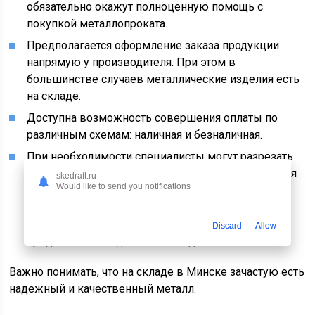
обязательно окажут полноценную помощь с
покупкой металлопроката.
Предполагается оформление заказа продукции
напрямую у производителя. При этом в
большинстве случаев металлические изделия есть
на складе.
Доступна возможность совершения оплаты по
различным схемам: наличная и безналичная.
При необходимости специалисты могут разрезать
металлопрокат по чертежам. Для этого проводится
skedraft.ru
Would like to send you notifications
плазменная резка. Если планируется проведение
такой процедуры, то удастся остаться
гарантированно довольными возможностью
Discard
Allow
предоставления достойных изделий.
Важно понимать, что на складе в Минске зачастую есть
надежный и качественный металл.