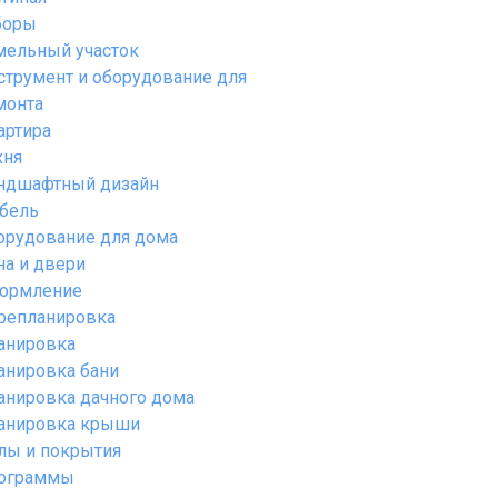
боры
мельный участок
струмент и оборудование для
монта
артира
хня
ндшафтный дизайн
бель
орудование для дома
на и двери
ормление
репланировка
анировка
анировка бани
анировка дачного дома
анировка крыши
лы и покрытия
ограммы