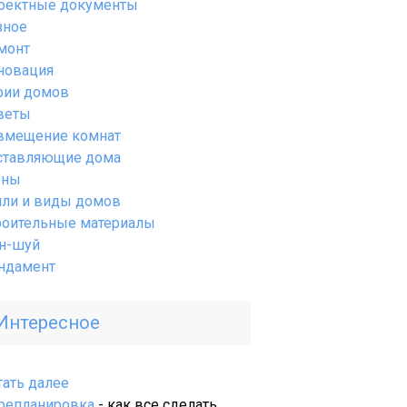
оектные документы
зное
монт
новация
рии домов
веты
вмещение комнат
ставляющие дома
ены
или и виды домов
роительные материалы
н-шуй
ндамент
Интересное
:
тать далее
Планировка
репланировка
- как все сделать