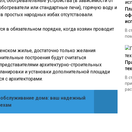
л, обогревательные устройства (в зависимости от
обогреватели или стандартные печи), горячую воду и
Пл
в простых народных избах отсутствовали.
оф
ис
ся в обязательном порядке, когда хозяин проводит
В с
пом
енском жилье, достаточно только желания
нительные построения будут считаться
Пр
 представителями архитектурно-строительных
те
планировки и установки дополнительной площади
В с
я с архитекторами.
при
рас
 обслуживание дома: ваш надежный
пехам