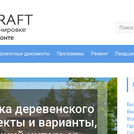
Проектные документы
Программы
Ремонт
Ландша
Бе
ка деревенского
Ва
екты и варианты,
Вс
Га
Го