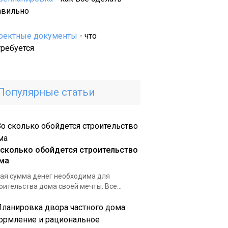
деревенского
авильно
дома:
проекты
оектные документы
- что
и
требуется
варианты,
внутренний
интерьер
Популярные статьи
 сколько обойдется строительство
ма
ая сумма денег необходима для
оительства дома своей мечты. Все...