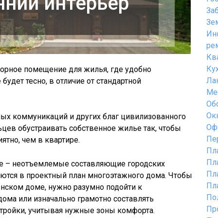
нний интерьер
За
Зе
Ин
ре
Кв
Ку
орное помещение для жилья, где удобно
Ла
 будет тесно, в отличие от стандартной
Ме
Об
Ок
ых коммуникаций и других благ цивилизованного
Оф
цев обустраивать собственное жилье так, чтобы
Пе
ятно, чем в квартире.
Пл
Пл
ие – неотъемлемые составляющие городских
Пл
ются в проектный план многоэтажного дома. Чтобы
Пл
енском доме, нужно разумно подойти к
По
ома или изначально грамотно составлять
Пр
тройки, учитывая нужные зоны комфорта.