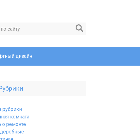
фтный дизайн
Рубрики
з рубрики
нная комната
е о ремонте
рдеробные
стиная