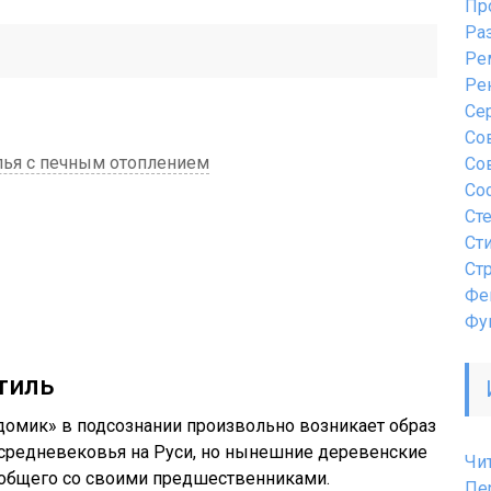
Пр
Ра
Ре
Ре
Се
Со
лья с печным отоплением
Со
Со
Ст
Ст
Ст
Фе
Фу
тиль
домик» в подсознании произвольно возникает образ
 средневековья на Руси, но нынешние деревенские
Чи
 общего со своими предшественниками.
Пе