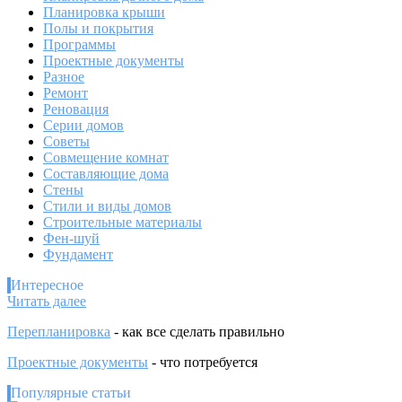
Планировка крыши
Полы и покрытия
Программы
Проектные документы
Разное
Ремонт
Реновация
Серии домов
Советы
Совмещение комнат
Составляющие дома
Стены
Стили и виды домов
Строительные материалы
Фен-шуй
Фундамент
Интересное
:
Читать далее
Тонкости
Перепланировка
- как все сделать правильно
при
планировке
Проектные документы
- что потребуется
и
проектировании
Популярные статьи
дома