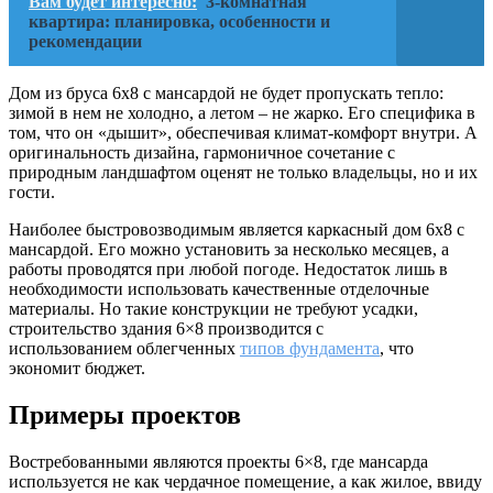
Вам будет интересно:
3-комнатная
квартира: планировка, особенности и
рекомендации
Дом из бруса 6х8 с мансардой не будет пропускать тепло:
зимой в нем не холодно, а летом – не жарко. Его специфика в
том, что он «дышит», обеспечивая климат-комфорт внутри. А
оригинальность дизайна, гармоничное сочетание с
природным ландшафтом оценят не только владельцы, но и их
гости.
Наиболее быстровозводимым является каркасный дом 6х8 с
мансардой. Его можно установить за несколько месяцев, а
работы проводятся при любой погоде. Недостаток лишь в
необходимости использовать качественные отделочные
материалы. Но такие конструкции не требуют усадки,
строительство здания 6×8 производится с
использованием облегченных
типов фундамента
, что
экономит бюджет.
Примеры проектов
Востребованными являются проекты 6×8, где мансарда
используется не как чердачное помещение, а как жилое, ввиду