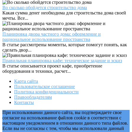
6
Во сколько обойдется строительство дома
на
Какая сумма денег необходима для строительства дома своей
8
мечты. Все...
с
мансардой:
выбор
Планировка двора частного дома: оформление и
материала,
рациональное использование пространства
примеры
В статье рассмотрены моменты, которые помогут понять, как
типовых
сделать двор...
проектов
Правильная планировка кафе: техническое задание и эскиз
В статье описывается проект кафе, приобретение
оборудования и техники, расчет...
Карта сайта
Пользовательское соглашение
Политика конфиденциальности
Правообладателям
Контакты
При использовании данного сайта, вы подтверждаете свое
согласие на использование файлов cookie в соответствии с
настоящим уведомлением в отношении данного типа файлов.
Если вы не согласны с тем, чтобы мы использовали данный