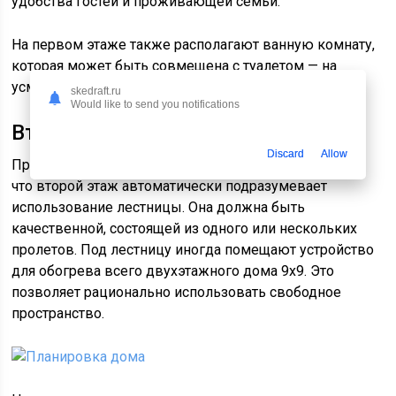
удобства гостей и проживающей семьи.
На первом этаже также располагают ванную комнату,
которая может быть совмещена с туалетом — на
усмотрение жильцов.
skedraft.ru
Would like to send you notifications
Второй этаж
Discard
Allow
При создании проекта дома 9 на 9, нужно учитывать,
что второй этаж автоматически подразумевает
использование лестницы. Она должна быть
качественной, состоящей из одного или нескольких
пролетов. Под лестницу иногда помещают устройство
для обогрева всего двухэтажного дома 9х9. Это
позволяет рационально использовать свободное
пространство.