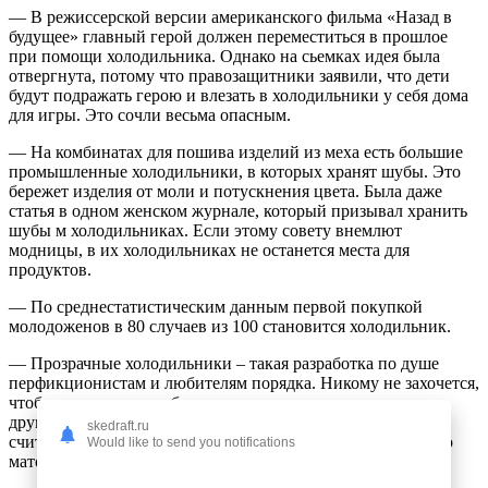
— В режиссерской версии американского фильма «Назад в
будущее» главный герой должен переместиться в прошлое
при помощи холодильника. Однако на сьемках идея была
отвергнута, потому что правозащитники заявили, что дети
будут подражать герою и влезать в холодильники у себя дома
для игры. Это сочли весьма опасным.
— На комбинатах для пошива изделий из меха есть большие
промышленные холодильники, в которых хранят шубы. Это
бережет изделия от моли и потускнения цвета. Была даже
статья в одном женском журнале, который призывал хранить
шубы м холодильниках. Если этому совету внемлют
модницы, в их холодильниках не останется места для
продуктов.
— По среднестатистическим данным первой покупкой
молодоженов в 80 случаев из 100 становится холодильник.
— Прозрачные холодильники – такая разработка по душе
перфикционистам и любителям порядка. Никому не захочется,
чтобы гости увидели беспорядок на полках «холодного
друга». Разработали такие холодильники в Японии. Они
skedraft.ru
считаются стильными и более дешевыми из-за бюджетного
Would like to send you notifications
материала.