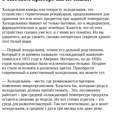
Холодильная камера или попросту холодильник, это
устройство с герметичным резервуаром, предназначенное для
хранения тех или иных предметов при заданной температуре.
Холодильники бывают не только бытовые, но и медицинские,
фармацевтические и даже лечебные. Кажется, что об этих
устройствах сказано уже все, и с ними все понятно. Но вы
удивитесь, когда узнаете, сколько интересных секретов хранит
этот белый ящик
— Первый холодильник, точнее его дальний родственник.
Который в те времена называли «охлаждающей машиной»
появился в 1851 году в Америке. Интересно, но до 1950х
годов холодильники были исключительно белыми. Позднее
их стали исполнять в различных цветах. Приобрести
современный и качественный холодильник, вы можете тут.
— Холодильник – место, где размножаются бактерии
появлению микроорганизмов. Казалось бы, холодная среда в
холодильнике должна препятствовать . Это, несомненно
работает – при средней охлаждающей температуре продукты
остаются свежими до недели. Но вот стенки агрегата – это
среда для развития бактерий. Там нет вентиляции, да и моют
холодильник, в среднем 1 раз в три месяца или даже реже.