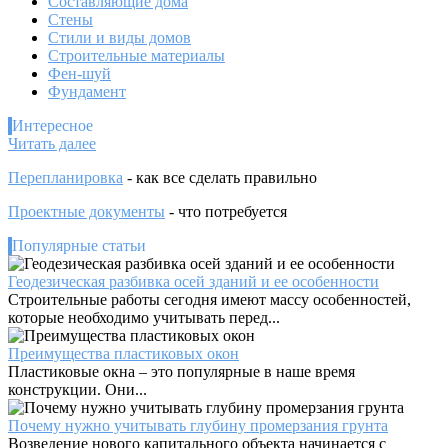
Составляющие дома
Стены
Стили и виды домов
Строительные материалы
Фен-шуй
Фундамент
Интересное
:
Читать далее
Холодильник
Перепланировка
- как все сделать правильно
для
шубы
Проектные документы
- что потребуется
–
какие
Популярные статьи
факты
о
Геодезическая разбивка осей зданий и ее особенности
бытовом
Строительные работы сегодня имеют массу особенностей,
приборе
которые необходимо учитывать перед...
вы
не
Преимущества пластиковых окон
знали?
Пластиковые окна – это популярные в наше время
конструкции. Они...
Почему нужно учитывать глубину промерзания грунта
Возведение нового капитального объекта начинается с