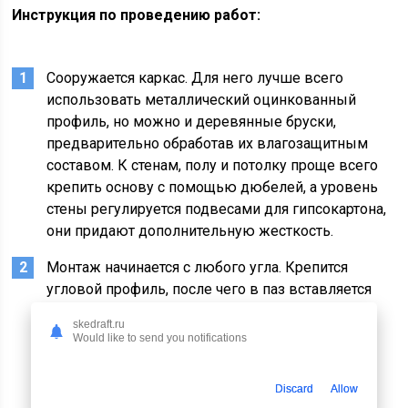
Инструкция по проведению работ:
Сооружается каркас. Для него лучше всего
использовать металлический оцинкованный
профиль, но можно и деревянные бруски,
предварительно обработав их влагозащитным
составом. К стенам, полу и потолку проще всего
крепить основу с помощью дюбелей, а уровень
стены регулируется подвесами для гипсокартона,
они придают дополнительную жесткость.
Монтаж начинается с любого угла. Крепится
угловой профиль, после чего в паз вставляется
первая планка и фиксируется на каркасе
skedraft.ru
саморезами или скобами. Главное – плотно
Would like to send you notifications
стыковать элементы между собой, чтобы не
было щелей на соединениях. Последняя часть
Discard
Allow
крепится саморезами, которые вкручиваются с