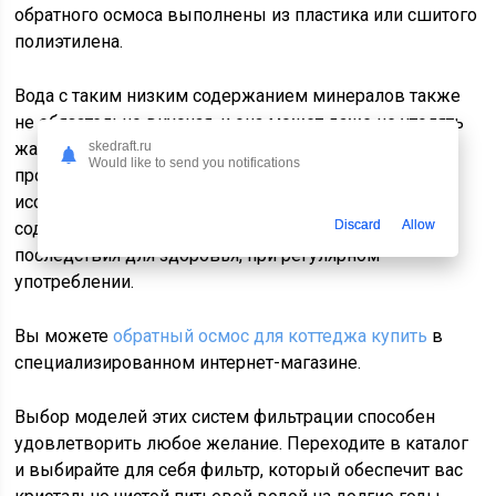
обратного осмоса выполнены из пластика или сшитого
полиэтилена.
Вода с таким низким содержанием минералов также
не обязательно вкусная, и она может даже не утолять
жажду. Вы теряете необходимые минералы в
skedraft.ru
Would like to send you notifications
процессе обратного осмоса, и некоторые
исследования показали, что вода со сверхнизким
Discard
Allow
содержанием ионов может иметь негативные
последствия для здоровья, при регулярном
употреблении.
Вы можете
обратный осмос для коттеджа купить
в
специализированном интернет-магазине.
Выбор моделей этих систем фильтрации способен
удовлетворить любое желание. Переходите в каталог
и выбирайте для себя фильтр, который обеспечит вас